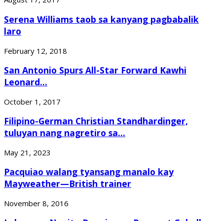
Serena Williams taob sa kanyang pagbabalik
laro
February 12, 2018
San Antonio Spurs All-Star Forward Kawhi
Leonard...
October 1, 2017
Filipino-German Christian Standhardinger,
tuluyan nang nagretiro sa...
May 21, 2023
Pacquiao walang tyansang manalo kay
Mayweather—British trainer
November 8, 2016