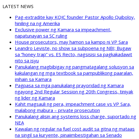
LATEST NEWS
Pag-extradite kay KOJC founder Pastor Apollo Quiboloy,
hiniling na ng Amerika
Exclusive power ng Kamara sa impeachment,
napatunayan sa SC ruling
House prosecutors, may hamon sa kampo ni VP Sara
Leandro Leviste, no show sa subpoena ng NBI; Bugaw
sa “honey trap” vs. ES Recto, nagsisisi sa pagkakadawit
nito sa isyu
Panukalang magbibigay ng pangmatagalang solusyon sa
kakulangan ng mga textbook sa pampublikong paaralan,
inihain sa Kamara
Pagpasa sa mga panukalang prayoridad ng Kamara
ngayong 2nd Regular Session ng 20th Congress, tiniyak
ng lider ng Kamara
Kahit magsauli ng pera, impeachment case vs VP Sara,
malabong mabura – private prosecution
Panukalang alisin ang systems loss charge, suportado ng
NEA
Kawalan ng regular na fuel cost audit sa gitna ng mataas
na singil sa kuryente, pinaiimbestigahan sa Senado