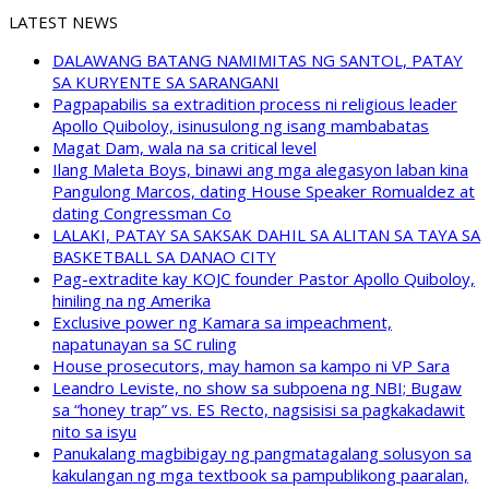
LATEST NEWS
DALAWANG BATANG NAMIMITAS NG SANTOL, PATAY
SA KURYENTE SA SARANGANI
Pagpapabilis sa extradition process ni religious leader
Apollo Quiboloy, isinusulong ng isang mambabatas
Magat Dam, wala na sa critical level
Ilang Maleta Boys, binawi ang mga alegasyon laban kina
Pangulong Marcos, dating House Speaker Romualdez at
dating Congressman Co
LALAKI, PATAY SA SAKSAK DAHIL SA ALITAN SA TAYA SA
BASKETBALL SA DANAO CITY
Pag-extradite kay KOJC founder Pastor Apollo Quiboloy,
hiniling na ng Amerika
Exclusive power ng Kamara sa impeachment,
napatunayan sa SC ruling
House prosecutors, may hamon sa kampo ni VP Sara
Leandro Leviste, no show sa subpoena ng NBI; Bugaw
sa “honey trap” vs. ES Recto, nagsisisi sa pagkakadawit
nito sa isyu
Panukalang magbibigay ng pangmatagalang solusyon sa
kakulangan ng mga textbook sa pampublikong paaralan,