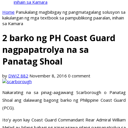
inihain sa Kamara
Home
Panukalang magbibigay ng pangmatagalang solusyon sa
kakulangan ng mga textbook sa pampublikong paaralan, inihain
sa Kamara
2 barko ng PH Coast Guard
nagpapatrolya na sa
Panatag Shoal
by
DWIZ 882
November 8, 2016
0 comment
Nakarating na sa pinag-aagawang Scarborough o Panatag
Shoal ang dalawang bagong barko ng Philippine Coast Guard
(PCG).
Ito’y ayon kay Coast Guard Commandant Rear Admiral William
Melad ay bilang bahagi ng isinasagawa nilang pagpapatrolya sa