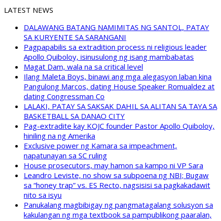
LATEST NEWS
DALAWANG BATANG NAMIMITAS NG SANTOL, PATAY
SA KURYENTE SA SARANGANI
Pagpapabilis sa extradition process ni religious leader
Apollo Quiboloy, isinusulong ng isang mambabatas
Magat Dam, wala na sa critical level
Ilang Maleta Boys, binawi ang mga alegasyon laban kina
Pangulong Marcos, dating House Speaker Romualdez at
dating Congressman Co
LALAKI, PATAY SA SAKSAK DAHIL SA ALITAN SA TAYA SA
BASKETBALL SA DANAO CITY
Pag-extradite kay KOJC founder Pastor Apollo Quiboloy,
hiniling na ng Amerika
Exclusive power ng Kamara sa impeachment,
napatunayan sa SC ruling
House prosecutors, may hamon sa kampo ni VP Sara
Leandro Leviste, no show sa subpoena ng NBI; Bugaw
sa “honey trap” vs. ES Recto, nagsisisi sa pagkakadawit
nito sa isyu
Panukalang magbibigay ng pangmatagalang solusyon sa
kakulangan ng mga textbook sa pampublikong paaralan,