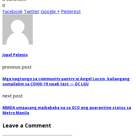
0
Facebook
Twitter
Google +
Pinterest
Jopel Pelenio
previous post
Mga nagtungo sa community pantry ni Angel Locsin, kailangang
sumailalim sa COVID-19 swab test — QC LGU
next post
MMDA umaasang maibababa na sa GCQ ang quarantine status sa
Metro Manila
Leave a Comment