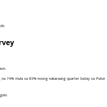
ado
rvey
aon.
g na 74% mula sa 85% noong nakaraang quarter batay sa Pulse
gulo.