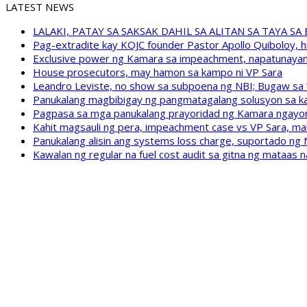
LATEST NEWS
LALAKI, PATAY SA SAKSAK DAHIL SA ALITAN SA TAYA S
Pag-extradite kay KOJC founder Pastor Apollo Quiboloy, hi
Exclusive power ng Kamara sa impeachment, napatunayan 
House prosecutors, may hamon sa kampo ni VP Sara
Leandro Leviste, no show sa subpoena ng NBI; Bugaw sa “h
Panukalang magbibigay ng pangmatagalang solusyon sa ka
Pagpasa sa mga panukalang prayoridad ng Kamara ngayong
Kahit magsauli ng pera, impeachment case vs VP Sara, ma
Panukalang alisin ang systems loss charge, suportado ng
Kawalan ng regular na fuel cost audit sa gitna ng mataas n