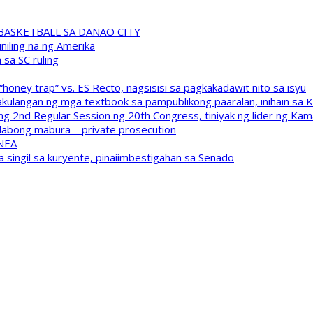
A BASKETBALL SA DANAO CITY
niling na ng Amerika
sa SC ruling
oney trap” vs. ES Recto, nagsisisi sa pagkakadawit nito sa isyu
kulangan ng mga textbook sa pampublikong paaralan, inihain sa 
 2nd Regular Session ng 20th Congress, tiniyak ng lider ng Kam
labong mabura – private prosecution
 NEA
a singil sa kuryente, pinaiimbestigahan sa Senado