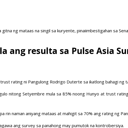
a gitna ng mataas na singil sa kuryente, pinaiimbestigahan sa Sen
a ang resulta sa Pulse Asia Su
rust rating ni Pangulong Rodrigo Duterte sa ikatlong bahagi ng t
gulo nitong Setyembre mula sa 85% noong Hunyo at trust ratin
 pa rin naman aniyang mataas at mahigit sa 70% ang rating ng Pan
asagawa ang survey sa panahong may pumutok na kontrobersiya.