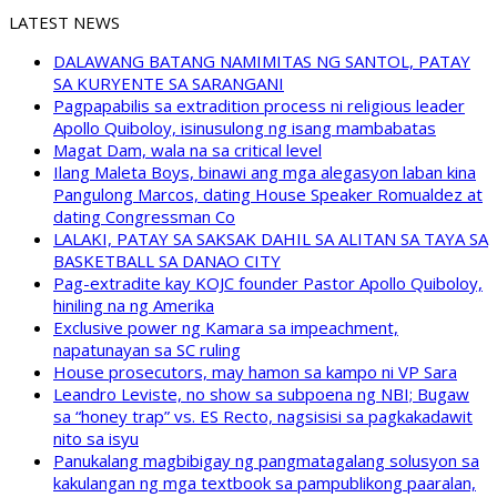
LATEST NEWS
DALAWANG BATANG NAMIMITAS NG SANTOL, PATAY
SA KURYENTE SA SARANGANI
Pagpapabilis sa extradition process ni religious leader
Apollo Quiboloy, isinusulong ng isang mambabatas
Magat Dam, wala na sa critical level
Ilang Maleta Boys, binawi ang mga alegasyon laban kina
Pangulong Marcos, dating House Speaker Romualdez at
dating Congressman Co
LALAKI, PATAY SA SAKSAK DAHIL SA ALITAN SA TAYA SA
BASKETBALL SA DANAO CITY
Pag-extradite kay KOJC founder Pastor Apollo Quiboloy,
hiniling na ng Amerika
Exclusive power ng Kamara sa impeachment,
napatunayan sa SC ruling
House prosecutors, may hamon sa kampo ni VP Sara
Leandro Leviste, no show sa subpoena ng NBI; Bugaw
sa “honey trap” vs. ES Recto, nagsisisi sa pagkakadawit
nito sa isyu
Panukalang magbibigay ng pangmatagalang solusyon sa
kakulangan ng mga textbook sa pampublikong paaralan,