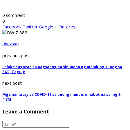
0 comment
0
Facebook
Twitter
Google +
Pinterest
DWIZ 882
previous post
Lalake sugatan sa pagsabog na sinundan ng malaking sunog sa
BGC, Taguig
next post
Mga namatay sa COVID-19 sa buong mundo, umabot na sa higit
4.3M
Leave a Comment