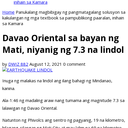
inihain sa Kamara
Home
Panukalang magbibigay ng pangmatagalang solusyon sa
kakulangan ng mga textbook sa pampublikong paaralan, inihain
sa Kamara
Davao Oriental sa bayan ng
Mati, niyanig ng 7.3 na lindol
by
DWIZ 882
August 12, 2021
0 comment
Inuga ng malakas na lindol ang ilang bahagi ng Mindanao,
kanina.
Ala-1:46 ng madaling araw nang tumama ang magnitude 7.3 sa
lalawigan ng Davao Oriental.
Natunton ng Phivolcs ang sentro ng pagyanig, 19 na kilometro,
hilagang-silangan ng Mati City at may lalim na 69 na kilometro.