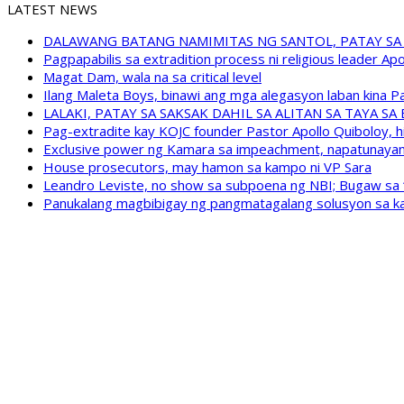
LATEST NEWS
DALAWANG BATANG NAMIMITAS NG SANTOL, PATAY SA
Pagpapabilis sa extradition process ni religious leader A
Magat Dam, wala na sa critical level
Ilang Maleta Boys, binawi ang mga alegasyon laban kina
LALAKI, PATAY SA SAKSAK DAHIL SA ALITAN SA TAYA S
Pag-extradite kay KOJC founder Pastor Apollo Quiboloy, hi
Exclusive power ng Kamara sa impeachment, napatunayan 
House prosecutors, may hamon sa kampo ni VP Sara
Leandro Leviste, no show sa subpoena ng NBI; Bugaw sa “h
Panukalang magbibigay ng pangmatagalang solusyon sa ka