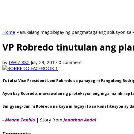
Home
Panukalang magbibigay ng pangmatagalang solusyon sa k
VP Robredo tinutulan ang pl
by
DWIZ 882
July 29, 2017
0 comment
Tutol si Vice President Leni Robredo sa pahayag ni Pangulong Rod
Ayon kay Robredo, mawawalan ng proteksyon ang mga mahihirap l
Binigyang-diin ni Robredo na kaya inilagay ito sa konstitusyon ay
- Meann Tanbio
| Story from
Jonathan Andal
Comments