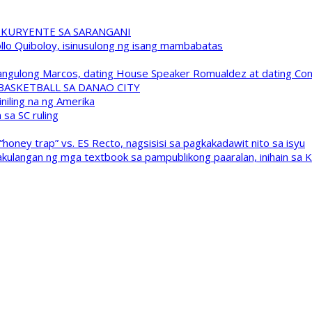
 KURYENTE SA SARANGANI
pollo Quiboloy, isinusulong ng isang mambabatas
 Pangulong Marcos, dating House Speaker Romualdez at dating C
A BASKETBALL SA DANAO CITY
niling na ng Amerika
sa SC ruling
oney trap” vs. ES Recto, nagsisisi sa pagkakadawit nito sa isyu
kulangan ng mga textbook sa pampublikong paaralan, inihain sa 