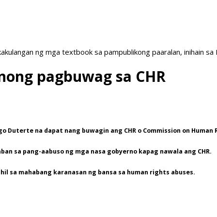
akulangan ng mga textbook sa pampublikong paaralan, inihain sa
anong pagbuwag sa CHR
rigo Duterte na dapat nang buwagin ang CHR o Commission on Human 
aban sa pang-aabuso ng mga nasa gobyerno kapag nawala ang CHR.
 dahil sa mahabang karanasan ng bansa sa human rights abuses.