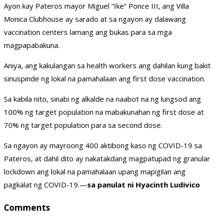
Ayon kay Pateros mayor Miguel “Ike” Ponce III, ang Villa
Monica Clubhouse ay sarado at sa ngayon ay dalawang
vaccination centers lamang ang bukas para sa mga
magpapabakuna.
Aniya, ang kakulangan sa health workers ang dahilan kung bakit
sinuspinde ng lokal na pamahalaan ang first dose vaccination.
Sa kabila nito, sinabi ng alkalde na naabot na ng lungsod ang
100% ng target population na mabakunahan ng first dose at
70% ng target population para sa second dose.
Sa ngayon ay mayroong 400 aktibong kaso ng COVID-19 sa
Pateros, at dahil dito ay nakatakdang magpatupad ng granular
lockdown ang lokal na pamahalaan upang mapigilan ang
pagkalat ng COVID-19.—
sa panulat ni Hyacinth Ludivico
Comments