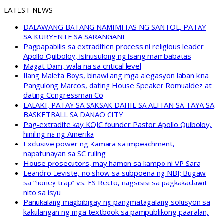
LATEST NEWS
DALAWANG BATANG NAMIMITAS NG SANTOL, PATAY
SA KURYENTE SA SARANGANI
Pagpapabilis sa extradition process ni religious leader
Apollo Quiboloy, isinusulong ng isang mambabatas
Magat Dam, wala na sa critical level
Ilang Maleta Boys, binawi ang mga alegasyon laban kina
Pangulong Marcos, dating House Speaker Romualdez at
dating Congressman Co
LALAKI, PATAY SA SAKSAK DAHIL SA ALITAN SA TAYA SA
BASKETBALL SA DANAO CITY
Pag-extradite kay KOJC founder Pastor Apollo Quiboloy,
hiniling na ng Amerika
Exclusive power ng Kamara sa impeachment,
napatunayan sa SC ruling
House prosecutors, may hamon sa kampo ni VP Sara
Leandro Leviste, no show sa subpoena ng NBI; Bugaw
sa “honey trap” vs. ES Recto, nagsisisi sa pagkakadawit
nito sa isyu
Panukalang magbibigay ng pangmatagalang solusyon sa
kakulangan ng mga textbook sa pampublikong paaralan,