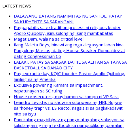
LATEST NEWS
DALAWANG BATANG NAMIMITAS NG SANTOL, PATAY
SA KURYENTE SA SARANGANI
Pagpapabilis sa extradition process ni religious leader
Apollo Quiboloy, isinusulong ng isang mambabatas
Magat Dam, wala na sa critical level
Ilang Maleta Boys, binawi ang mga alegasyon laban kina
Pangulong Marcos, dating House Speaker Romualdez at
dating Congressman Co
LALAKI, PATAY SA SAKSAK DAHIL SA ALITAN SA TAYA SA
BASKETBALL SA DANAO CITY
Pag-extradite kay KOJC founder Pastor Apollo Quiboloy,
hiniling na ng Amerika
Exclusive power ng Kamara sa impeachment,
napatunayan sa SC ruling
House prosecutors, may hamon sa kampo ni VP Sara
Leandro Leviste, no show sa subpoena ng NBI; Bugaw
sa “honey trap” vs. ES Recto, nagsisisi sa pagkakadawit
nito sa isyu
Panukalang magbibigay ng pangmatagalang solusyon sa
kakulangan ng mga textbook sa pampublikong paaralan,