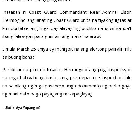
Inatasan ni Coast Guard Commandant Rear Admiral Elson
Hermogino ang lahat ng Coast Guard units na tiyaking ligtas at
kumportable ang mga paglalayag ng publiko na uuwi sa iba’t
ibang lalawigan para gunitain ang mahal na araw.
Simula March 25 aniya ay mahigpit na ang alertong paiiralin nila
sa buong bansa.
Partikular na pinatututukan ni Hermogino ang pag-iinspeksyon
sa mga babiyaheng barko, ang pre-departure inspection lalo
na sa bilang ng mga pasahero, mga dokumento ng barko gaya
ng manifesto bago payagang makapaglayag.
(Ulat ni Aya Yupangco)