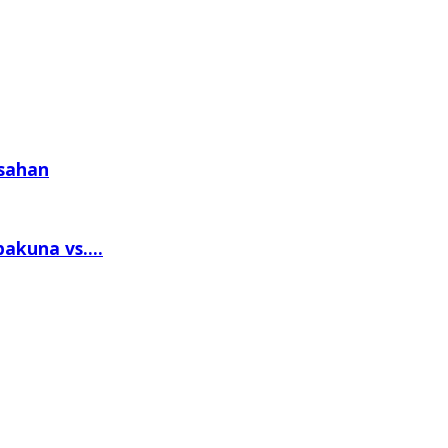
nsahan
akuna vs....