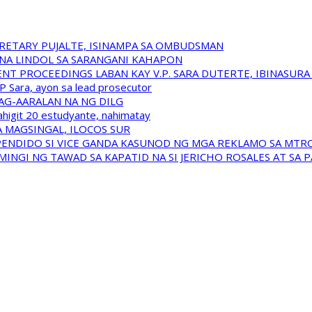
RETARY PUJALTE, ISINAMPA SA OMBUDSMAN
NA LINDOL SA SARANGANI KAHAPON
T PROCEEDINGS LABAN KAY V.P. SARA DUTERTE, IBINASUR
P Sara, ayon sa lead prosecutor
NAG-AARALAN NA NG DILG
ahigit 20 estudyante, nahimatay
 MAGSINGAL, ILOCOS SUR
USPENDIDO SI VICE GANDA KASUNOD NG MGA REKLAMO SA MTR
INGI NG TAWAD SA KAPATID NA SI JERICHO ROSALES AT SA 