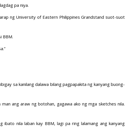
dagdag pa niya.
arap ng University of Eastern Philippines Grandstand suot-suot
si BBM.
a.”
ibigay sa kanilang dalawa bilang pagpapakita ng kanyang buong-
pa man ang araw ng botohan, gagawa ako ng mga sketches nila.
g ibato nila laban kay BBM, lagi pa ring lalamang ang kanyang