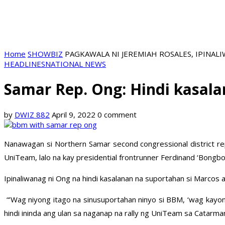
Home
SHOWBIZ
PAGKAWALA NI JEREMIAH ROSALES, IPINALI
HEADLINES
NATIONAL NEWS
Samar Rep. Ong: Hindi kasal
by
DWIZ 882
April 9, 2022
0 comment
Nanawagan si Northern Samar second congressional district r
UniTeam, lalo na kay presidential frontrunner Ferdinand ‘Bongbo
Ipinaliwanag ni Ong na hindi kasalanan na suportahan si Marcos at
“’Wag niyong itago na sinusuportahan ninyo si BBM, ‘wag kayon
hindi ininda ang ulan sa naganap na rally ng UniTeam sa Catarma