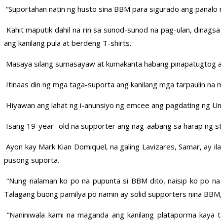
“Suportahan natin ng husto sina BBM para sigurado ang panalo nil
Kahit maputik dahil na rin sa sunod-sunod na pag-ulan, dinags
ang kanilang pula at berdeng T-shirts.
Masaya silang sumasayaw at kumakanta habang pinapatugtog ang
Itinaas din ng mga taga-suporta ang kanilang mga tarpaulin na ma
Hiyawan ang lahat ng i-anunsiyo ng emcee ang pagdating ng U
Isang 19-year- old na supporter ang nag-aabang sa harap ng s
Ayon kay Mark Kian Domiquel, na galing Lavizares, Samar, ay i
pusong suporta.
“Nung nalaman ko po na pupunta si BBM dito, naisip ko po na
Talagang buong pamilya po namin ay solid supporters nina BBM,”
“Naniniwala kami na maganda ang kanilang plataporma kaya tal