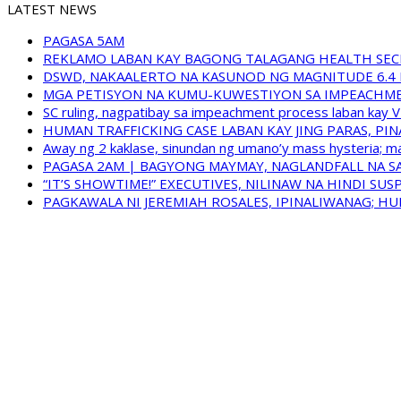
LATEST NEWS
PAGASA 5AM
REKLAMO LABAN KAY BAGONG TALAGANG HEALTH SEC
DSWD, NAKAALERTO NA KASUNOD NG MAGNITUDE 6.4 
MGA PETISYON NA KUMU-KUWESTIYON SA IMPEACHMEN
SC ruling, nagpatibay sa impeachment process laban kay V
HUMAN TRAFFICKING CASE LABAN KAY JING PARAS, PI
Away ng 2 kaklase, sinundan ng umano’y mass hysteria; m
PAGASA 2AM | BAGYONG MAYMAY, NAGLANDFALL NA SA
“IT’S SHOWTIME!” EXECUTIVES, NILINAW NA HINDI S
PAGKAWALA NI JEREMIAH ROSALES, IPINALIWANAG; HUM