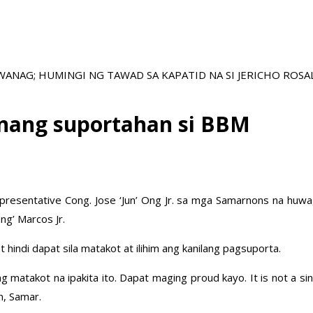
WANAG; HUMINGI NG TAWAD SA KAPATID NA SI JERICHO ROSAL
anang suportahan si BBM
epresentative Cong. Jose ‘Jun’ Ong Jr. sa mga Samarnons na huw
ng’ Marcos Jr.
 hindi dapat sila matakot at ilihim ang kanilang pagsuporta.
g matakot na ipakita ito. Dapat maging proud kayo. It is not a s
n, Samar.