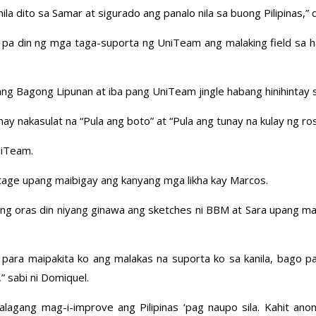
a dito sa Samar at sigurado ang panalo nila sa buong Pilipinas,” 
a pa din ng mga taga-suporta ng UniTeam ang malaking field sa h
 Bagong Lipunan at iba pang UniTeam jingle habang hinihintay 
y nakasulat na “Pula ang boto” at “Pula ang tunay na kulay ng ros
niTeam.
tage upang maibigay ang kanyang mga likha kay Marcos.
lang oras din niyang ginawa ang sketches ni BBM at Sara upang ma
 para maipakita ko ang malakas na suporta ko sa kanila, bago 
 sabi ni Domiquel.
agang mag-i-improve ang Pilipinas ‘pag naupo sila. Kahit anon