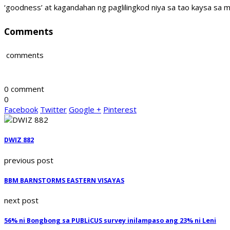
‘goodness’ at kagandahan ng paglilingkod niya sa tao kaysa sa mg
Comments
comments
0 comment
0
Facebook
Twitter
Google +
Pinterest
DWIZ 882
previous post
BBM BARNSTORMS EASTERN VISAYAS
next post
56% ni Bongbong sa PUBLiCUS survey inilampaso ang 23% ni Leni