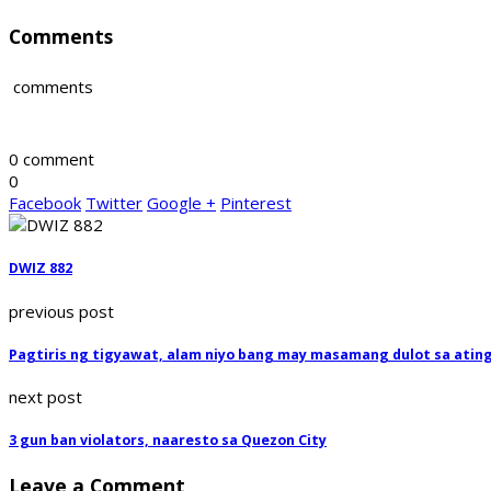
Comments
comments
0 comment
0
Facebook
Twitter
Google +
Pinterest
DWIZ 882
previous post
Pagtiris ng tigyawat, alam niyo bang may masamang dulot sa atin
next post
3 gun ban violators, naaresto sa Quezon City
Leave a Comment