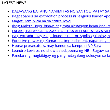
LATEST NEWS
DALAWANG BATANG NAMIMITAS NG SANTOL, PATAY SA
Pagpapabilis sa extradition process ni religious leader A
Magat Dam, wala na sa critical level
Ilang Maleta Boys, binawi ang mga alegasyon laban kina
LALAKI, PATAY SA SAKSAK DAHIL SA ALITAN SA TAYA S
Pag-extradite kay KOJC founder Pastor Apollo Quiboloy, hi
Exclusive power ng Kamara sa impeachment, napatunayan 
House prosecutors, may hamon sa kampo ni VP Sara
Leandro Leviste, no show sa subpoena ng NBI; Bugaw sa “h
Panukalang magbibigay ng pangmatagalang solusyon sa ka