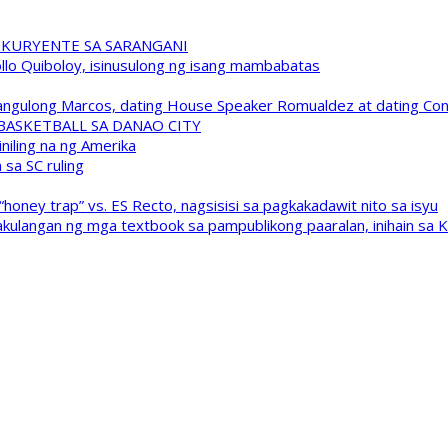
 KURYENTE SA SARANGANI
pollo Quiboloy, isinusulong ng isang mambabatas
 Pangulong Marcos, dating House Speaker Romualdez at dating C
A BASKETBALL SA DANAO CITY
niling na ng Amerika
sa SC ruling
oney trap” vs. ES Recto, nagsisisi sa pagkakadawit nito sa isyu
kulangan ng mga textbook sa pampublikong paaralan, inihain sa 