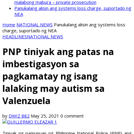
malabong mabura – private prosecution
Panukalang alisin ang systems loss charge, suportado ng
NEA
Home
NATIONAL NEWS
Panukalang alisin ang systems loss
charge, suportado ng NEA
HEADLINES
NATIONAL NEWS
PNP tiniyak ang patas na
imbestigasyon sa
pagkamatay ng isang
lalaking may autism sa
Valenzuela
by
DWIZ 882
May 25, 2021
0 comment
Tiniyak ng pamunuan ng Philippine National Police (PNP) ang