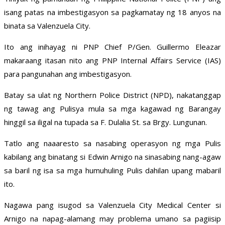
isang patas na imbestigasyon sa pagkamatay ng 18 anyos na
binata sa Valenzuela City.
Ito ang inihayag ni PNP Chief P/Gen. Guillermo Eleazar
makaraang itasan nito ang PNP Internal Affairs Service (IAS)
para pangunahan ang imbestigasyon.
Batay sa ulat ng Northern Police District (NPD), nakatanggap
ng tawag ang Pulisya mula sa mga kagawad ng Barangay
hinggil sa iligal na tupada sa F. Dulalia St. sa Brgy. Lungunan.
Tatlo ang naaaresto sa nasabing operasyon ng mga Pulis
kabilang ang binatang si Edwin Arnigo na sinasabing nang-agaw
sa baril ng isa sa mga humuhuling Pulis dahilan upang mabaril
ito.
Nagawa pang isugod sa Valenzuela City Medical Center si
Arnigo na napag-alamang may problema umano sa pagiisip