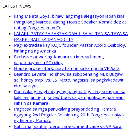
LATEST NEWS
Ilang Maleta Boys, binawi ang mga alegasyon laban kina
Pangulong Marcos, dating House Speaker Romualdez at
dating Congressman Co
LALAKI, PATAY SA SAKSAK DAHIL SA ALITAN SA TAYA SA
BASKETBALL SA DANAO CITY
Pag-extradite kay KOJC founder Pastor Apollo Quiboloy,
hiniling na ng Amerika
Exclusive power ng Kamara sa impeachment,
napatunayan sa SC ruling
House prosecutors, may hamon sa kampo ni VP Sara
Leandro Leviste, no show sa subpoena ng NBI; Bugaw
sa “honey trap” vs. ES Recto, nagsisisi sa pagkakadawit
nito sa isyu
Panukalang magbibigay ng pangmatagalang solusyon sa
kakulangan ng mga textbook sa pampublikong paaralan,
inihain sa Kamara
Pagpasa sa mga panukalang prayoridad ng Kamara
ngayong 2nd Regular Session ng 20th Congress, tiniyak
ng lider ng Kamara
Kahit magsauli ng pera, impeachment case vs VP Sara,