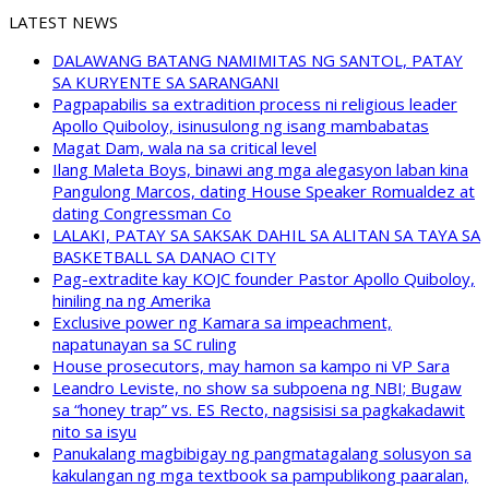
LATEST NEWS
DALAWANG BATANG NAMIMITAS NG SANTOL, PATAY
SA KURYENTE SA SARANGANI
Pagpapabilis sa extradition process ni religious leader
Apollo Quiboloy, isinusulong ng isang mambabatas
Magat Dam, wala na sa critical level
Ilang Maleta Boys, binawi ang mga alegasyon laban kina
Pangulong Marcos, dating House Speaker Romualdez at
dating Congressman Co
LALAKI, PATAY SA SAKSAK DAHIL SA ALITAN SA TAYA SA
BASKETBALL SA DANAO CITY
Pag-extradite kay KOJC founder Pastor Apollo Quiboloy,
hiniling na ng Amerika
Exclusive power ng Kamara sa impeachment,
napatunayan sa SC ruling
House prosecutors, may hamon sa kampo ni VP Sara
Leandro Leviste, no show sa subpoena ng NBI; Bugaw
sa “honey trap” vs. ES Recto, nagsisisi sa pagkakadawit
nito sa isyu
Panukalang magbibigay ng pangmatagalang solusyon sa
kakulangan ng mga textbook sa pampublikong paaralan,