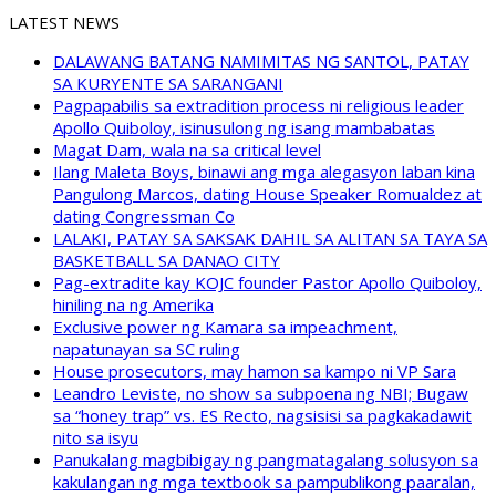
LATEST NEWS
DALAWANG BATANG NAMIMITAS NG SANTOL, PATAY
SA KURYENTE SA SARANGANI
Pagpapabilis sa extradition process ni religious leader
Apollo Quiboloy, isinusulong ng isang mambabatas
Magat Dam, wala na sa critical level
Ilang Maleta Boys, binawi ang mga alegasyon laban kina
Pangulong Marcos, dating House Speaker Romualdez at
dating Congressman Co
LALAKI, PATAY SA SAKSAK DAHIL SA ALITAN SA TAYA SA
BASKETBALL SA DANAO CITY
Pag-extradite kay KOJC founder Pastor Apollo Quiboloy,
hiniling na ng Amerika
Exclusive power ng Kamara sa impeachment,
napatunayan sa SC ruling
House prosecutors, may hamon sa kampo ni VP Sara
Leandro Leviste, no show sa subpoena ng NBI; Bugaw
sa “honey trap” vs. ES Recto, nagsisisi sa pagkakadawit
nito sa isyu
Panukalang magbibigay ng pangmatagalang solusyon sa
kakulangan ng mga textbook sa pampublikong paaralan,