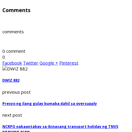
Comments
comments
0 comment
0
Facebook
Twitter
Google +
Pinterest
DWIZ 882
previous post
Presyo ng ilang gulay bumaba dahil sa oversupply
next post
NCRPO nakaantabay sa ikinasang transport holiday ng TNVS
ngayong araw