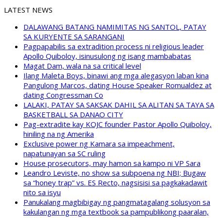
LATEST NEWS
DALAWANG BATANG NAMIMITAS NG SANTOL, PATAY
SA KURYENTE SA SARANGANI
Pagpapabilis sa extradition process ni religious leader
Apollo Quiboloy, isinusulong ng isang mambabatas
Magat Dam, wala na sa critical level
Ilang Maleta Boys, binawi ang mga alegasyon laban kina
Pangulong Marcos, dating House Speaker Romualdez at
dating Congressman Co
LALAKI, PATAY SA SAKSAK DAHIL SA ALITAN SA TAYA SA
BASKETBALL SA DANAO CITY
Pag-extradite kay KOJC founder Pastor Apollo Quiboloy,
hiniling na ng Amerika
Exclusive power ng Kamara sa impeachment,
napatunayan sa SC ruling
House prosecutors, may hamon sa kampo ni VP Sara
Leandro Leviste, no show sa subpoena ng NBI; Bugaw
sa “honey trap” vs. ES Recto, nagsisisi sa pagkakadawit
nito sa isyu
Panukalang magbibigay ng pangmatagalang solusyon sa
kakulangan ng mga textbook sa pampublikong paaralan,