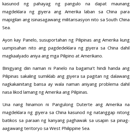
kasunod ng pahayag ng pangulo na dapat maunang
magdeklara ng giyera ang Amerika laban sa China para
mapigilan ang isinasagawang militarisasyon nito sa South China
Sea.
Ayon kay Panelo, susuportahan ng Pilipinas ang Amerika kung
uumpisahan nito ang pagdedeklara ng giyera sa China dahil
magkaalyado aniya ang mga Pilipino at Amerikano.
Binigyang diin naman ni Panelo na bagama’t hindi handa ang
Pilipinas sakaling sumiklab ang giyera sa pagitan ng dalawang
nagkakainitang bansa ay wala naman aniyang problema dahil
nasa likod lamang ng Amerika ang Pilipinas.
Una nang hinamon ni Pangulong Duterte ang Amerika na
magdeklara ng giyera sa China kasunod ng natanggap nitong
batikos sa paraan ng kanyang paghawak sa usapin sa pinag-
aagawang teritoryo sa West Philippine Sea.