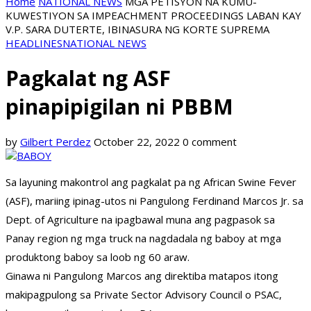
Home
NATIONAL NEWS
MGA PETISYON NA KUMU-
KUWESTIYON SA IMPEACHMENT PROCEEDINGS LABAN KAY
V.P. SARA DUTERTE, IBINASURA NG KORTE SUPREMA
HEADLINES
NATIONAL NEWS
Pagkalat ng ASF
pinapipigilan ni PBBM
by
Gilbert Perdez
October 22, 2022
0 comment
Sa layuning makontrol ang pagkalat pa ng African Swine Fever
(ASF), mariing ipinag-utos ni Pangulong Ferdinand Marcos Jr. sa
Dept. of Agriculture na ipagbawal muna ang pagpasok sa
Panay region ng mga truck na nagdadala ng baboy at mga
produktong baboy sa loob ng 60 araw.
Ginawa ni Pangulong Marcos ang direktiba matapos itong
makipagpulong sa Private Sector Advisory Council o PSAC,