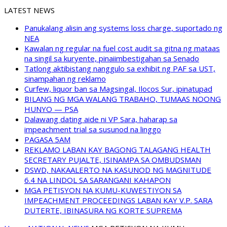
LATEST NEWS
Panukalang alisin ang systems loss charge, suportado ng
NEA
Kawalan ng regular na fuel cost audit sa gitna ng mataas
na singil sa kuryente, pinaiimbestigahan sa Senado
Tatlong aktibistang nanggulo sa exhibit ng PAF sa UST,
sinampahan ng reklamo
Curfew, liquor ban sa Magsingal, Ilocos Sur, ipinatupad
BILANG NG MGA WALANG TRABAHO, TUMAAS NOONG
HUNYO — PSA
Dalawang dating aide ni VP Sara, haharap sa
impeachment trial sa susunod na linggo
PAGASA 5AM
REKLAMO LABAN KAY BAGONG TALAGANG HEALTH
SECRETARY PUJALTE, ISINAMPA SA OMBUDSMAN
DSWD, NAKAALERTO NA KASUNOD NG MAGNITUDE
6.4 NA LINDOL SA SARANGANI KAHAPON
MGA PETISYON NA KUMU-KUWESTIYON SA
IMPEACHMENT PROCEEDINGS LABAN KAY V.P. SARA
DUTERTE, IBINASURA NG KORTE SUPREMA