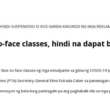
NA HINDI SUSPENDIDO SI VICE GANDA KASUNOD NG MGA REKL
-face classes, hindi na dapat 
n face-to-face classes ng mga estudyante sa gitna ng COVID-19 
pines (PTA) Secretary-General Elma Estrada-Caber sa panawagan ng
emosyon ng bata kung patatagalin pa ang pagbabalik nila sa mga 