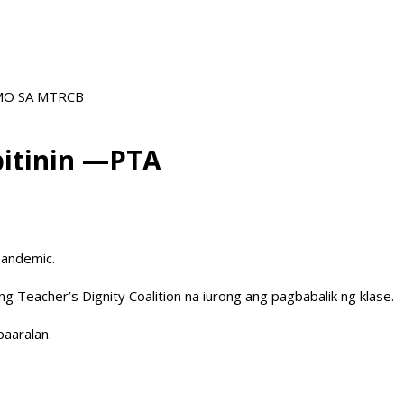
AMO SA MTRCB
bitinin —PTA
pandemic.
 Teacher’s Dignity Coalition na iurong ang pagbabalik ng klase.
paaralan.