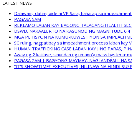
LATEST NEWS
Dalawang dating aide ni VP Sara, haharap sa impeachment 
PAGASA 5AM
REKLAMO LABAN KAY BAGONG TALAGANG HEALTH SEC
DSWD, NAKAALERTO NA KASUNOD NG MAGNITUDE 6.4 
MGA PETISYON NA KUMU-KUWESTIYON SA IMPEACHMEN
SC ruling, nagpatibay sa impeachment process laban kay V
HUMAN TRAFFICKING CASE LABAN KAY JING PARAS, PI
Away ng 2 kaklase, sinundan ng umano’y mass hysteria; m
PAGASA 2AM | BAGYONG MAYMAY, NAGLANDFALL NA SA
“IT’S SHOWTIME!” EXECUTIVES, NILINAW NA HINDI S