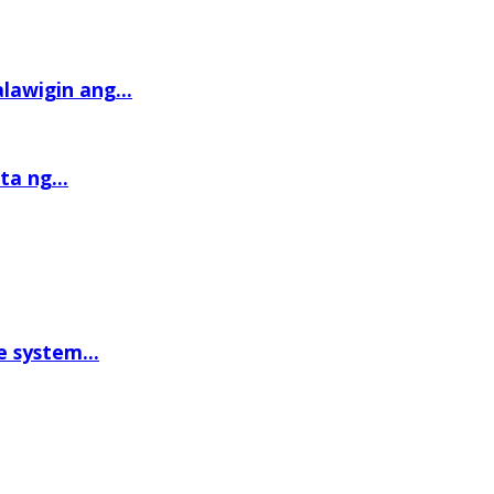
awigin ang...
a ng...
 system...