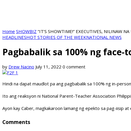
Home
SHOWBIZ
“IT’S SHOWTIME!” EXECUTIVES, NILINAW 
HEADLINES
HOT STORIES OF THE WEEK
NATIONAL NEWS
Pagbabalik sa 100% ng face-to
by
Drew Nacino
July 11, 2022
0 comment
Hindi na dapat maudlot pa ang pagbabalik sa 100% ng in-perso
Ito ang reaksyon ni National Parent-Teacher Association Philip
Ayon kay Caber, magkakaroon lamang ng epekto sa pag-iisip at 
Comments