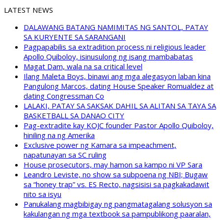
LATEST NEWS
DALAWANG BATANG NAMIMITAS NG SANTOL, PATAY
SA KURYENTE SA SARANGANI
Pagpapabilis sa extradition process ni religious leader
Apollo Quiboloy, isinusulong ng isang mambabatas
Magat Dam, wala na sa critical level
Ilang Maleta Boys, binawi ang mga alegasyon laban kina
Pangulong Marcos, dating House Speaker Romualdez at
dating Congressman Co
LALAKI, PATAY SA SAKSAK DAHIL SA ALITAN SA TAYA SA
BASKETBALL SA DANAO CITY
Pag-extradite kay KOJC founder Pastor Apollo Quiboloy,
hiniling na ng Amerika
Exclusive power ng Kamara sa impeachment,
napatunayan sa SC ruling
House prosecutors, may hamon sa kampo ni VP Sara
Leandro Leviste, no show sa subpoena ng NBI; Bugaw
sa “honey trap” vs. ES Recto, nagsisisi sa pagkakadawit
nito sa isyu
Panukalang magbibigay ng pangmatagalang solusyon sa
kakulangan ng mga textbook sa pampublikong paaralan,