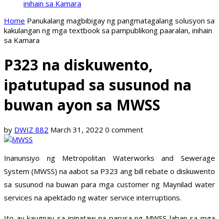
inihain sa Kamara
Home
Panukalang magbibigay ng pangmatagalang solusyon sa
kakulangan ng mga textbook sa pampublikong paaralan, inihain
sa Kamara
P323 na diskuwento,
ipatutupad sa susunod na
buwan ayon sa MWSS
by
DWIZ 882
March 31, 2022
0 comment
Inanunsiyo ng Metropolitan Waterworks and Sewerage
System (MWSS) na aabot sa P323 ang bill rebate o diskuwento
sa susunod na buwan para mga customer ng Maynilad water
services na apektado ng water service interruptions.
Ito ay kaugnay sa ipinataw na parusa ng MWSS laban sa mga