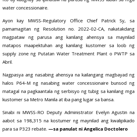
water concessionaire.
Ayon kay MWSS-Regulatory Office Chief Patrick Sy, sa
pamamagitan ng Resolution no. 2022-02-CA, nakatakdang
magpataw ng parusa ang kanilang ahensya sa maynilad
matapos maapektuhan ang kanilang kustomer sa loob ng
supply zone ng Putatan Water Treatment Plant o PWTP sa
Abril.
Nagpasya ang nasabing ahensya na kailangang magbayad ng
halos P64-M ng nasabing water concessionaire bunsod ng
matagal na pagkaantala ng serbisyo ng tubig sa kanilang mga
kustomer sa Metro Manila at iba pang lugar sa bansa.
Sinabi ni MWSS-RO Deputy Administrator Evelyn Agustin na
aabot sa 198,315 na kostumer ng maynilad ang kwalipikado
para sa P323 rebate.
—sa panulat ni Angelica Doctolero