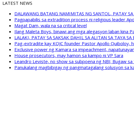
LATEST NEWS
DALAWANG BATANG NAMIMITAS NG SANTOL, PATAY SA
Pagpapabilis sa extradition process ni religious leader A
Magat Dam, wala na sa critical level
Ilang Maleta Boys, binawi ang mga alegasyon laban kina
LALAKI, PATAY SA SAKSAK DAHIL SA ALITAN SA TAYA S
Pag-extradite kay KOJC founder Pastor Apollo Quiboloy, hi
Exclusive power ng Kamara sa impeachment, napatunayan 
House prosecutors, may hamon sa kampo ni VP Sara
Leandro Leviste, no show sa subpoena ng NBI; Bugaw sa “h
Panukalang magbibigay ng pangmatagalang solusyon sa ka