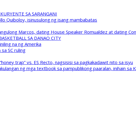
 KURYENTE SA SARANGANI
pollo Quiboloy, isinusulong ng isang mambabatas
 Pangulong Marcos, dating House Speaker Romualdez at dating C
A BASKETBALL SA DANAO CITY
niling na ng Amerika
sa SC ruling
oney trap” vs. ES Recto, nagsisisi sa pagkakadawit nito sa isyu
kulangan ng mga textbook sa pampublikong paaralan, inihain sa 