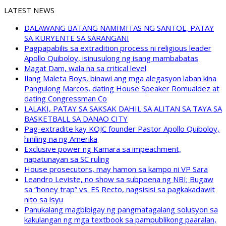
LATEST NEWS
DALAWANG BATANG NAMIMITAS NG SANTOL, PATAY
SA KURYENTE SA SARANGANI
Pagpapabilis sa extradition process ni religious leader
Apollo Quiboloy, isinusulong ng isang mambabatas
Magat Dam, wala na sa critical level
Ilang Maleta Boys, binawi ang mga alegasyon laban kina
Pangulong Marcos, dating House Speaker Romualdez at
dating Congressman Co
LALAKI, PATAY SA SAKSAK DAHIL SA ALITAN SA TAYA SA
BASKETBALL SA DANAO CITY
Pag-extradite kay KOJC founder Pastor Apollo Quiboloy,
hiniling na ng Amerika
Exclusive power ng Kamara sa impeachment,
napatunayan sa SC ruling
House prosecutors, may hamon sa kampo ni VP Sara
Leandro Leviste, no show sa subpoena ng NBI; Bugaw
sa “honey trap” vs. ES Recto, nagsisisi sa pagkakadawit
nito sa isyu
Panukalang magbibigay ng pangmatagalang solusyon sa
kakulangan ng mga textbook sa pampublikong paaralan,