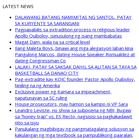
LATEST NEWS
DALAWANG BATANG NAMIMITAS NG SANTOL, PATAY
SA KURYENTE SA SARANGANI
Pagpapabilis sa extradition process ni religious leader
Apollo Quiboloy, isinusulong ng isang mambabatas
Magat Dam, wala na sa critical level
Ilang Maleta Boys, binawi ang mga alegasyon laban kina
Pangulong Marcos, dating House Speaker Romualdez at
dating Congressman Co
LALAKI, PATAY SA SAKSAK DAHIL SA ALITAN SA TAYA SA
BASKETBALL SA DANAO CITY
Pag-extradite kay KOJC founder Pastor Apollo Quiboloy,
hiniling na ng Amerika
Exclusive power ng Kamara sa impeachment,
napatunayan sa SC ruling
House prosecutors, may hamon sa kampo ni VP Sara
Leandro Leviste, no show sa subpoena ng NBI; Bugaw
sa “honey trap” vs. ES Recto, nagsisisi sa pagkakadawit
nito sa isyu
Panukalang magbibigay ng pangmatagalang solusyon sa
kakulangan ng mga textbook sa pampublikong paaralan,