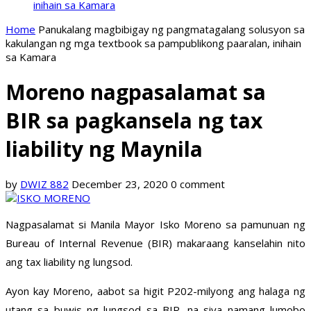
inihain sa Kamara
Home
Panukalang magbibigay ng pangmatagalang solusyon sa
kakulangan ng mga textbook sa pampublikong paaralan, inihain
sa Kamara
Moreno nagpasalamat sa
BIR sa pagkansela ng tax
liability ng Maynila
by
DWIZ 882
December 23, 2020
0 comment
Nagpasalamat si Manila Mayor Isko Moreno sa pamunuan ng
Bureau of Internal Revenue (BIR) makaraang kanselahin nito
ang tax liability ng lungsod.
Ayon kay Moreno, aabot sa higit P202-milyong ang halaga ng
utang sa buwis ng lungsod sa BIR, na siya namang lumobo