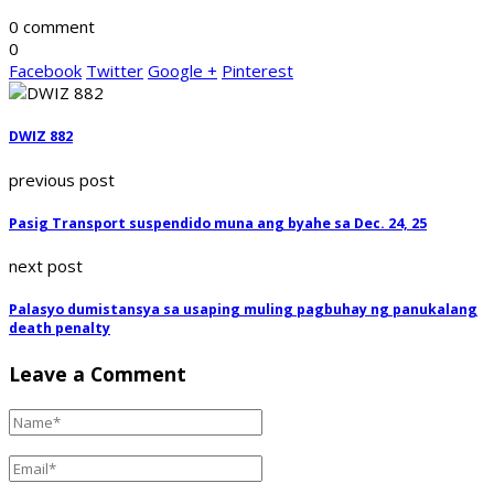
0 comment
0
Facebook
Twitter
Google +
Pinterest
DWIZ 882
previous post
Pasig Transport suspendido muna ang byahe sa Dec. 24, 25
next post
Palasyo dumistansya sa usaping muling pagbuhay ng panukalang
death penalty
Leave a Comment