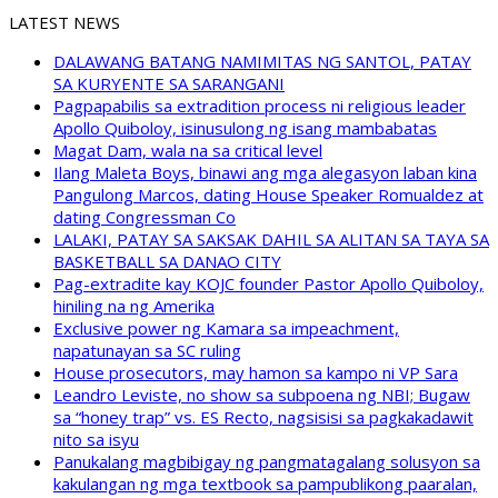
LATEST NEWS
DALAWANG BATANG NAMIMITAS NG SANTOL, PATAY
SA KURYENTE SA SARANGANI
Pagpapabilis sa extradition process ni religious leader
Apollo Quiboloy, isinusulong ng isang mambabatas
Magat Dam, wala na sa critical level
Ilang Maleta Boys, binawi ang mga alegasyon laban kina
Pangulong Marcos, dating House Speaker Romualdez at
dating Congressman Co
LALAKI, PATAY SA SAKSAK DAHIL SA ALITAN SA TAYA SA
BASKETBALL SA DANAO CITY
Pag-extradite kay KOJC founder Pastor Apollo Quiboloy,
hiniling na ng Amerika
Exclusive power ng Kamara sa impeachment,
napatunayan sa SC ruling
House prosecutors, may hamon sa kampo ni VP Sara
Leandro Leviste, no show sa subpoena ng NBI; Bugaw
sa “honey trap” vs. ES Recto, nagsisisi sa pagkakadawit
nito sa isyu
Panukalang magbibigay ng pangmatagalang solusyon sa
kakulangan ng mga textbook sa pampublikong paaralan,