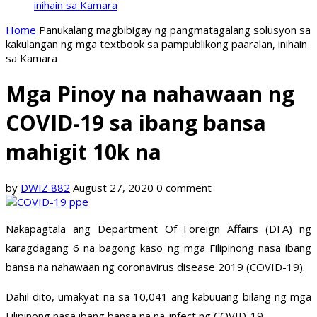
inihain sa Kamara
Home
Panukalang magbibigay ng pangmatagalang solusyon sa
kakulangan ng mga textbook sa pampublikong paaralan, inihain
sa Kamara
Mga Pinoy na nahawaan ng
COVID-19 sa ibang bansa
mahigit 10k na
by
DWIZ 882
August 27, 2020
0 comment
Nakapagtala ang Department Of Foreign Affairs (DFA) ng
karagdagang 6 na bagong kaso ng mga Filipinong nasa ibang
bansa na nahawaan ng coronavirus disease 2019 (COVID-19).
Dahil dito, umakyat na sa 10,041 ang kabuuang bilang ng mga
Filipinong nasa ibang bansa na na-infect ng COVID-19.