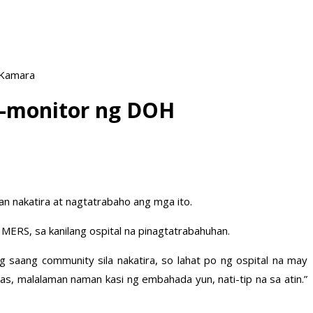
 Kamara
o-monitor ng DOH
an nakatira at nagtatrabaho ang mga ito.
 MERS, sa kanilang ospital na pinagtatrabahuhan.
g saang community sila nakatira, so lahat po ng ospital na may
s, malalaman naman kasi ng embahada yun, nati-tip na sa atin.”