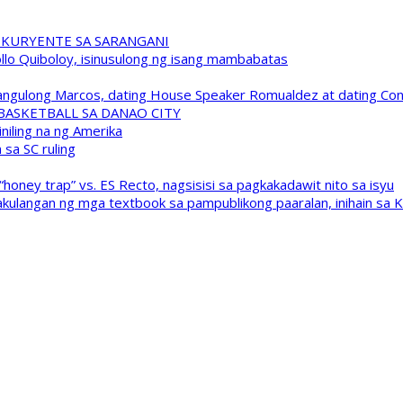
 KURYENTE SA SARANGANI
pollo Quiboloy, isinusulong ng isang mambabatas
 Pangulong Marcos, dating House Speaker Romualdez at dating C
A BASKETBALL SA DANAO CITY
niling na ng Amerika
sa SC ruling
oney trap” vs. ES Recto, nagsisisi sa pagkakadawit nito sa isyu
kulangan ng mga textbook sa pampublikong paaralan, inihain sa 