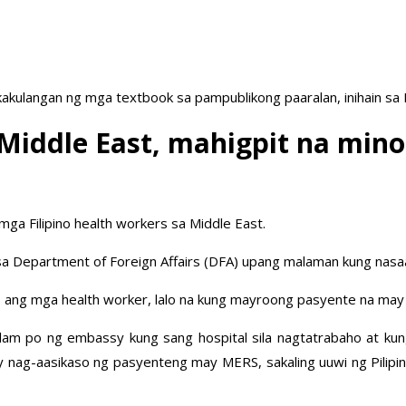
akulangan ng mga textbook sa pampublikong paaralan, inihain sa
 Middle East, mahigpit na min
ga Filipino health workers sa Middle East.
a sa Department of Foreign Affairs (DFA) upang malaman kung nasa
nas ang mga health worker, lalo na kung mayroong pasyente na may
alam po ng embassy kung sang hospital sila nagtatrabaho at kun
 nag-aasikaso ng pasyenteng may MERS, sakaling uuwi ng Pilipina