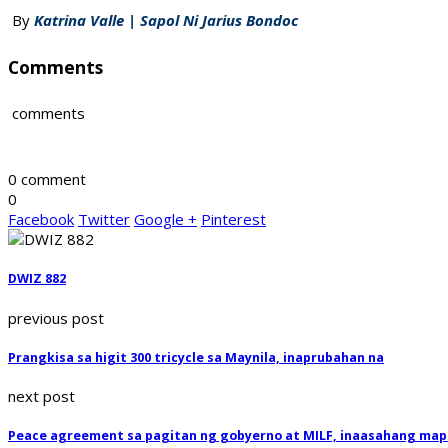
By
Katrina Valle | Sapol Ni Jarius Bondoc
Comments
comments
0 comment
0
Facebook
Twitter
Google +
Pinterest
DWIZ 882
previous post
Prangkisa sa higit 300 tricycle sa Maynila, inaprubahan na
next post
Peace agreement sa pagitan ng gobyerno at MILF, inaasahang ma