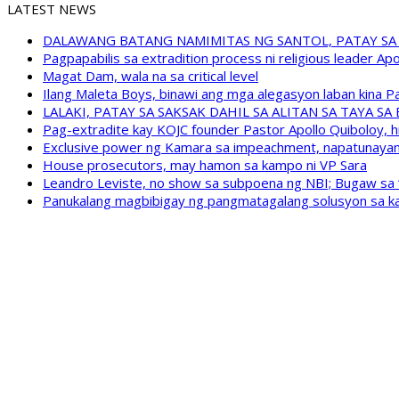
LATEST NEWS
DALAWANG BATANG NAMIMITAS NG SANTOL, PATAY SA
Pagpapabilis sa extradition process ni religious leader A
Magat Dam, wala na sa critical level
Ilang Maleta Boys, binawi ang mga alegasyon laban kina
LALAKI, PATAY SA SAKSAK DAHIL SA ALITAN SA TAYA S
Pag-extradite kay KOJC founder Pastor Apollo Quiboloy, hi
Exclusive power ng Kamara sa impeachment, napatunayan 
House prosecutors, may hamon sa kampo ni VP Sara
Leandro Leviste, no show sa subpoena ng NBI; Bugaw sa “h
Panukalang magbibigay ng pangmatagalang solusyon sa ka