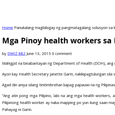
Home
Panukalang magbibigay ng pangmatagalang solusyon sa k
Mga Pinoy health workers sa
by
DWIZ 882
June 13, 2015
0 comment
Mahigpit na binabantayan ng Department of Health (DOH), ang m
Ayon kay Health Secretary Janette Garin, nakikipagtulungan sil
Agad din aniya silang tinitimbrehan kapag papauwi na ng Pilipi
“Ang atin pong mga Pilipino, lalo na ang mga health workers, 
Pilipinong health worker ay naka-mapping po yun kung saan may
Pahayag ni Garin.