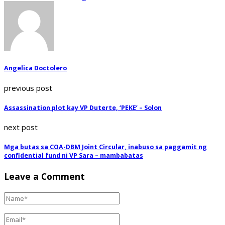
Angelica Doctolero
previous post
Assassination plot kay VP Duterte, ‘PEKE’ – Solon
next post
Mga butas sa COA-DBM Joint Circular, inabuso sa paggamit ng
confidential fund ni VP Sara – mambabatas
Leave a Comment