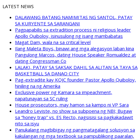
LATEST NEWS
DALAWANG BATANG NAMIMITAS NG SANTOL, PATAY
SA KURYENTE SA SARANGANI
Pagpapabilis sa extradition process ni religious leader
Apollo Quiboloy, isinusulong ng isang mambabatas
Magat Dam, wala na sa critical level
Ilang Maleta Boys, binawi ang mga alegasyon laban kina
Pangulong Marcos, dating House Speaker Romualdez at
dating Congressman Co
LALAKI, PATAY SA SAKSAK DAHIL SA ALITAN SA TAYA SA
BASKETBALL SA DANAO CITY
Pag-extradite kay KOJC founder Pastor Apollo Quiboloy,
hiniling na ng Amerika
Exclusive power ng Kamara sa impeachment,
napatunayan sa SC ruling
House prosecutors, may hamon sa kampo ni VP Sara
Leandro Leviste, no show sa subpoena ng NBI; Bugaw
sa “honey trap” vs. ES Recto, nagsisisi sa pagkakadawit
nito sa isyu
Panukalang magbibigay ng pangmatagalang solusyon sa
kakulangan ng mga textbook sa pampublikong paaralan,