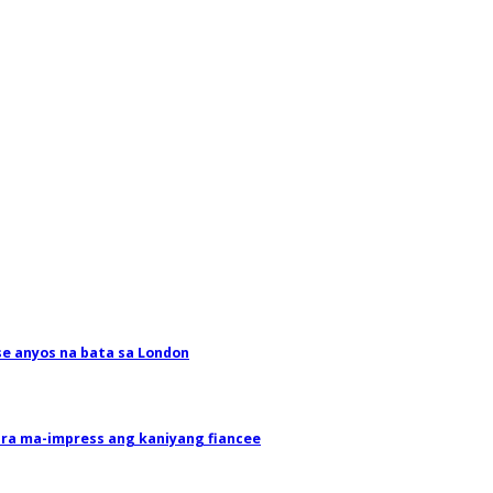
e anyos na bata sa London
ara ma-impress ang kaniyang fiancee