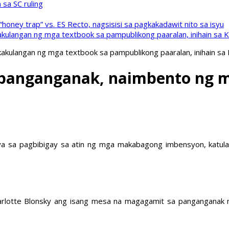
sa SC ruling
oney trap” vs. ES Recto, nagsisisi sa pagkakadawit nito sa isyu
kulangan ng mga textbook sa pampublikong paaralan, inihain sa 
akulangan ng mga textbook sa pampublikong paaralan, inihain sa
 panganganak, naimbento ng 
ya sa pagbibigay sa atin ng mga makabagong imbensyon, katu
tte Blonsky ang isang mesa na magagamit sa panganganak na 