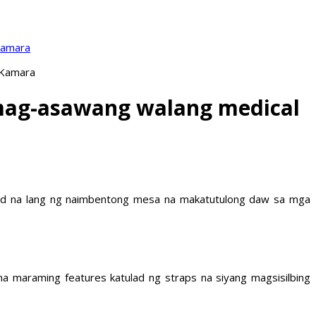
Kamara
 Kamara
mag-asawang walang medical
lad na lang ng naimbentong mesa na makatutulong daw sa mga
maraming features katulad ng straps na siyang magsisilbing