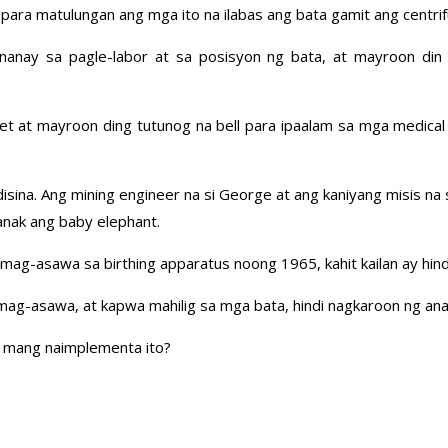
para matulungan ang mga ito na ilabas ang bata gamit ang centrif
nanay sa pagle-labor at sa posisyon ng bata, at mayroon din 
et at mayroon ding tutunog na bell para ipaalam sa mga medical 
a. Ang mining engineer na si George at ang kaniyang misis na si 
ganak ang baby elephant.
ag-asawa sa birthing apparatus noong 1965, kahit kailan ay hindi 
g-asawa, at kapwa mahilig sa mga bata, hindi nagkaroon ng anak
li mang naimplementa ito?