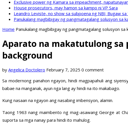
Exclusive power ng Kamara sa impeachment, napatunayan 
House prosecutors, may hamon sa kampo ni VP Sara
Leandro Leviste, no show sa subpoena ng NBI; Bugaw sa “h
Panukalang magbibigay ng pangmatagalang solusyon sa ka
Home
Panukalang magbibigay ng pangmatagalang solusyon sa k
Aparato na makatutulong sa
background
by
Angelica Doctolero
February 7, 2025
0 comment
Sa modernong panahon ngayon, hindi magpapahuli ang siyens
babae na manganak, ayun nga lang ay hindi na ito makabago.
Kung nasaan na ngayon ang nasabing imbensyon, alamin.
Taong 1963 nang maimbento ng mag-asawang George at Charlo
suporta sa mga nanay para hindi ito mahulog.