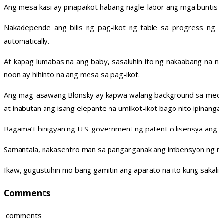
Ang mesa kasi ay pinapaikot habang nagle-labor ang mga buntis 
Nakadepende ang bilis ng pag-ikot ng table sa progress ng 
automatically.
At kapag lumabas na ang baby, sasaluhin ito ng nakaabang na n
noon ay hihinto na ang mesa sa pag-ikot.
Ang mag-asawang Blonsky ay kapwa walang background sa medisin
at inabutan ang isang elepante na umiikot-ikot bago nito ipinan
Bagama’t binigyan ng U.S. government ng patent o lisensya ang m
Samantala, nakasentro man sa panganganak ang imbensyon ng ma
Ikaw, gugustuhin mo bang gamitin ang aparato na ito kung saka
Comments
comments