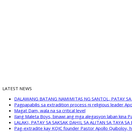
LATEST NEWS
DALAWANG BATANG NAMIMITAS NG SANTOL, PATAY SA
Pagpapabilis sa extradition process ni religious leader A
Magat Dam, wala na sa critical level
Ilang Maleta Boys, binawi ang mga alegasyon laban kina
LALAKI, PATAY SA SAKSAK DAHIL SA ALITAN SA TAYA S
Pag-extradite kay KOJC founder Pastor Apollo Quiboloy, hi