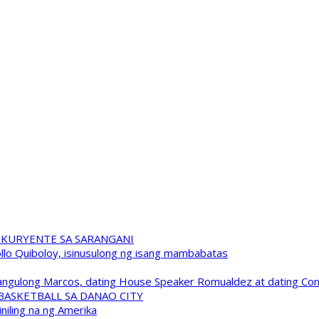
 KURYENTE SA SARANGANI
pollo Quiboloy, isinusulong ng isang mambabatas
 Pangulong Marcos, dating House Speaker Romualdez at dating C
A BASKETBALL SA DANAO CITY
niling na ng Amerika