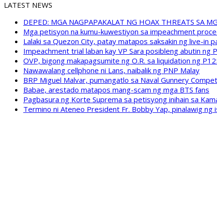
LATEST NEWS
DEPED: MGA NAGPAPAKALAT NG HOAX THREATS SA M
Mga petisyon na kumu-kuwestiyon sa impeachment proceed
Lalaki sa Quezon City, patay matapos saksakin ng live-in p
Impeachment trial laban kay VP Sara posibleng abutin ng P
OVP, bigong makapagsumite ng O.R. sa liquidation ng P12
Nawawalang cellphone ni Lans, naibalik ng PNP Malay
BRP Miguel Malvar, pumangatlo sa Naval Gunnery Compe
Babae, arestado matapos mang-scam ng mga BTS fans
Pagbasura ng Korte Suprema sa petisyong inihain sa Kam
Termino ni Ateneo President Fr. Bobby Yap, pinalawig ng 