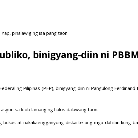
 Yap, pinalawig ng isa pang taon
ubliko, binigyang-diin ni PBB
eral ng Pilipinas (PFP), binigyang-diin ni Pangulong Ferdinand M
asyon sa loob lamang ng halos dalawang taon.
g bukas at nakakaengganyong diskarte ang mga dahilan kung bak