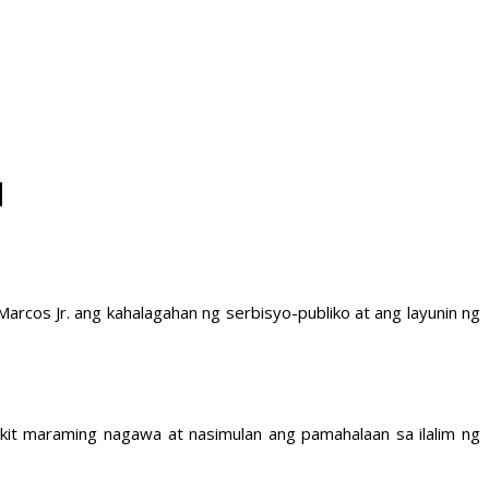
M
arcos Jr. ang kahalagahan ng serbisyo-publiko at ang layunin ng
it maraming nagawa at nasimulan ang pamahalaan sa ilalim ng