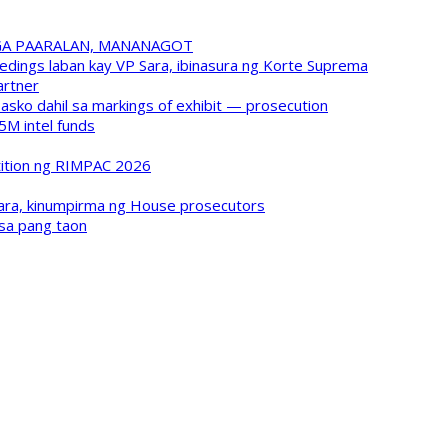
GA PAARALAN, MANANAGOT
ings laban kay VP Sara, ibinasura ng Korte Suprema
artner
asko dahil sa markings of exhibit — prosecution
5M intel funds
tition ng RIMPAC 2026
ara, kinumpirma ng House prosecutors
isa pang taon