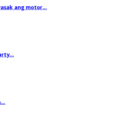
asak ang motor...
rty...
..