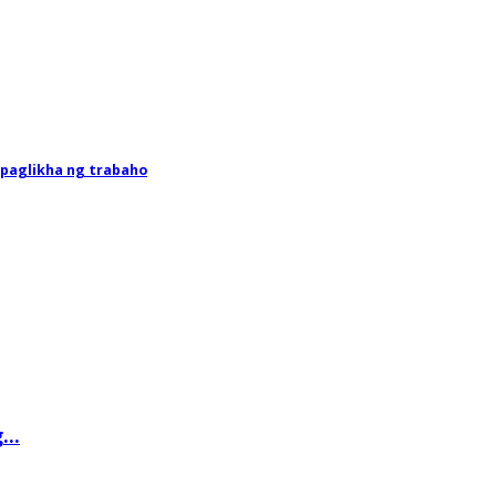
paglikha ng trabaho
..