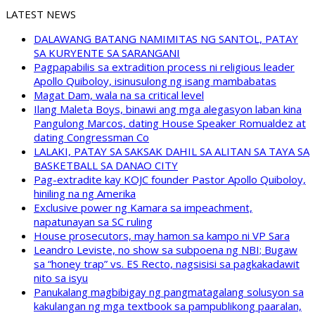
LATEST NEWS
DALAWANG BATANG NAMIMITAS NG SANTOL, PATAY
SA KURYENTE SA SARANGANI
Pagpapabilis sa extradition process ni religious leader
Apollo Quiboloy, isinusulong ng isang mambabatas
Magat Dam, wala na sa critical level
Ilang Maleta Boys, binawi ang mga alegasyon laban kina
Pangulong Marcos, dating House Speaker Romualdez at
dating Congressman Co
LALAKI, PATAY SA SAKSAK DAHIL SA ALITAN SA TAYA SA
BASKETBALL SA DANAO CITY
Pag-extradite kay KOJC founder Pastor Apollo Quiboloy,
hiniling na ng Amerika
Exclusive power ng Kamara sa impeachment,
napatunayan sa SC ruling
House prosecutors, may hamon sa kampo ni VP Sara
Leandro Leviste, no show sa subpoena ng NBI; Bugaw
sa “honey trap” vs. ES Recto, nagsisisi sa pagkakadawit
nito sa isyu
Panukalang magbibigay ng pangmatagalang solusyon sa
kakulangan ng mga textbook sa pampublikong paaralan,