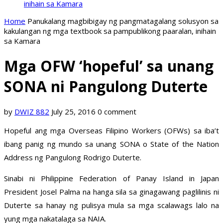
inihain sa Kamara
Home
Panukalang magbibigay ng pangmatagalang solusyon sa
kakulangan ng mga textbook sa pampublikong paaralan, inihain
sa Kamara
Mga OFW ‘hopeful’ sa unang
SONA ni Pangulong Duterte
by
DWIZ 882
July 25, 2016
0 comment
Hopeful ang mga Overseas Filipino Workers (OFWs) sa iba’t
ibang panig ng mundo sa unang SONA o State of the Nation
Address ng Pangulong Rodrigo Duterte.
Sinabi ni Philippine Federation of Panay Island in Japan
President Josel Palma na hanga sila sa ginagawang paglilinis ni
Duterte sa hanay ng pulisya mula sa mga scalawags lalo na
yung mga nakatalaga sa NAIA.