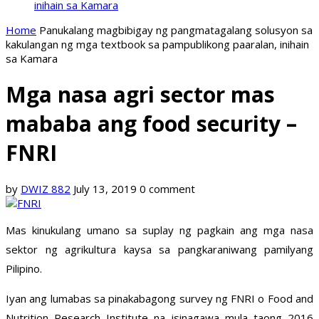
inihain sa Kamara
Home
Panukalang magbibigay ng pangmatagalang solusyon sa
kakulangan ng mga textbook sa pampublikong paaralan, inihain
sa Kamara
Mga nasa agri sector mas
mababa ang food security –
FNRI
by
DWIZ 882
July 13, 2019
0 comment
Mas kinukulang umano sa suplay ng pagkain ang mga nasa
sektor ng agrikultura kaysa sa pangkaraniwang pamilyang
Pilipino.
Iyan ang lumabas sa pinakabagong survey ng FNRI o Food and
Nutrition Research Institute na isinagawa mula taong 2016