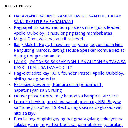
LATEST NEWS
DALAWANG BATANG NAMIMITAS NG SANTOL, PATAY
SA KURYENTE SA SARANGANI
Pagpapabilis sa extradition process ni religious leader
Apollo Quiboloy, isinusulong ng isang mambabatas
Magat Dam, wala na sa critical level
Ilang Maleta Boys, binawi ang mga alegasyon laban kina
Pangulong Marcos, dating House Speaker Romualdez at
dating Congressman Co
LALAKI, PATAY SA SAKSAK DAHIL SA ALITAN SA TAYA SA
BASKETBALL SA DANAO CITY
Pag-extradite kay KOJC founder Pastor Apollo Quiboloy,
hiniling na ng Amerika
Exclusive power ng Kamara sa impeachment,
napatunayan sa SC ruling
House prosecutors, may hamon sa kampo ni VP Sara
Leandro Leviste, no show sa subpoena ng NBI; Bugaw
sa “honey trap” vs. ES Recto, nagsisisi sa pagkakadawit
nito sa isyu
Panukalang magbibigay ng pangmatagalang solusyon sa
kakulangan ng mga textbook sa pampublikong paaralan,