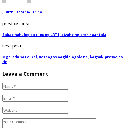
Judith Estrada-Larino
previous post
Babae nahulog sa riles ng LRT1, biyahe ng tren naantala
next post
Mga isda sa Laurel, Batangas naghihingalo na, bagsak-presyo na
rin
Leave a Comment