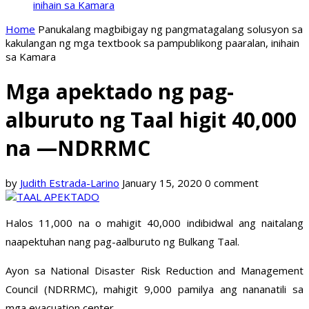
inihain sa Kamara
Home
Panukalang magbibigay ng pangmatagalang solusyon sa
kakulangan ng mga textbook sa pampublikong paaralan, inihain
sa Kamara
Mga apektado ng pag-
alburuto ng Taal higit 40,000
na —NDRRMC
by
Judith Estrada-Larino
January 15, 2020
0 comment
Halos 11,000 na o mahigit 40,000 indibidwal ang naitalang
naapektuhan nang pag-aalburuto ng Bulkang Taal.
Ayon sa National Disaster Risk Reduction and Management
Council (NDRRMC), mahigit 9,000 pamilya ang nananatili sa
mga evacuation center.