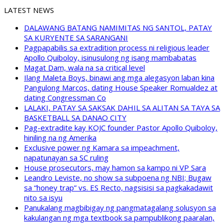
LATEST NEWS
DALAWANG BATANG NAMIMITAS NG SANTOL, PATAY
SA KURYENTE SA SARANGANI
Pagpapabilis sa extradition process ni religious leader
Apollo Quiboloy, isinusulong ng isang mambabatas
Magat Dam, wala na sa critical level
Ilang Maleta Boys, binawi ang mga alegasyon laban kina
Pangulong Marcos, dating House Speaker Romualdez at
dating Congressman Co
LALAKI, PATAY SA SAKSAK DAHIL SA ALITAN SA TAYA SA
BASKETBALL SA DANAO CITY
Pag-extradite kay KOJC founder Pastor Apollo Quiboloy,
hiniling na ng Amerika
Exclusive power ng Kamara sa impeachment,
napatunayan sa SC ruling
House prosecutors, may hamon sa kampo ni VP Sara
Leandro Leviste, no show sa subpoena ng NBI; Bugaw
sa “honey trap” vs. ES Recto, nagsisisi sa pagkakadawit
nito sa isyu
Panukalang magbibigay ng pangmatagalang solusyon sa
kakulangan ng mga textbook sa pampublikong paaralan,