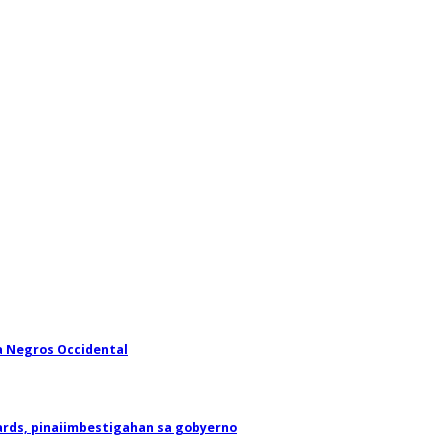
a Negros Occidental
rds, pinaiimbestigahan sa gobyerno