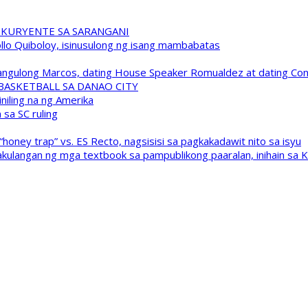
 KURYENTE SA SARANGANI
pollo Quiboloy, isinusulong ng isang mambabatas
 Pangulong Marcos, dating House Speaker Romualdez at dating C
A BASKETBALL SA DANAO CITY
niling na ng Amerika
sa SC ruling
oney trap” vs. ES Recto, nagsisisi sa pagkakadawit nito sa isyu
kulangan ng mga textbook sa pampublikong paaralan, inihain sa 