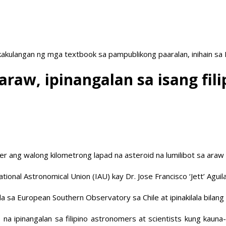
akulangan ng mga textbook sa pampublikong paaralan, inihain sa
 araw, ipinangalan sa isang fil
r ang walong kilometrong lapad na asteroid na lumilibot sa araw s
ional Astronomical Union (IAU) kay Dr. Jose Francisco ‘Jett’ Aguila
sa European Southern Observatory sa Chile at ipinakilala bilan
 ipinangalan sa filipino astronomers at scientists kung kauna-