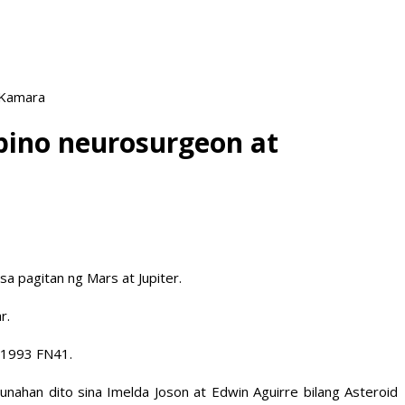
 Kamara
ipino neurosurgeon at
a pagitan ng Mars at Jupiter.
r.
g 1993 FN41.
unahan dito sina Imelda Joson at Edwin Aguirre bilang Asteroid