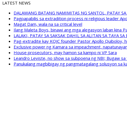
LATEST NEWS
DALAWANG BATANG NAMIMITAS NG SANTOL, PATAY SA
Pagpapabilis sa extradition process ni religious leader A
Magat Dam, wala na sa critical level
Ilang Maleta Boys, binawi ang mga alegasyon laban kina
LALAKI, PATAY SA SAKSAK DAHIL SA ALITAN SA TAYA S
Pag-extradite kay KOJC founder Pastor Apollo Quiboloy, hi
Exclusive power ng Kamara sa impeachment, napatunayan 
House prosecutors, may hamon sa kampo ni VP Sara
Leandro Leviste, no show sa subpoena ng NBI; Bugaw sa “h
Panukalang magbibigay ng pangmatagalang solusyon sa ka