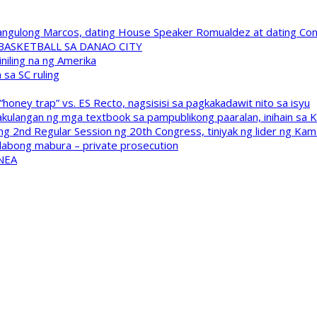
 Pangulong Marcos, dating House Speaker Romualdez at dating C
A BASKETBALL SA DANAO CITY
niling na ng Amerika
sa SC ruling
oney trap” vs. ES Recto, nagsisisi sa pagkakadawit nito sa isyu
kulangan ng mga textbook sa pampublikong paaralan, inihain sa 
 2nd Regular Session ng 20th Congress, tiniyak ng lider ng Kam
labong mabura – private prosecution
 NEA