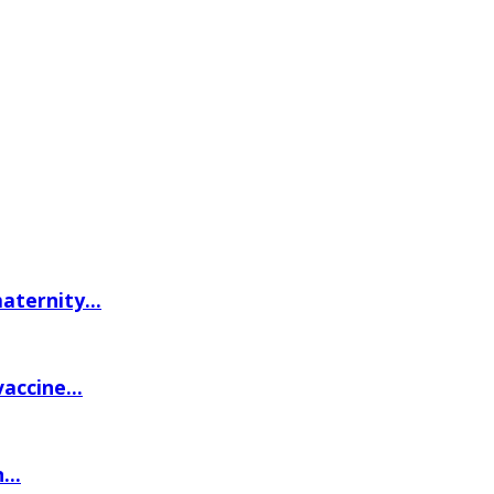
ternity...
accine...
...