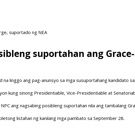
arge, suportado ng NEA
ibleng suportahan ang Grace
unod na linggo ang pag-anunsyo sa mga susuportahang kandidato sa
syon kung sinong Presidentiable, Vice-Presidentiable at Senatoriab
 NPC ang nagsabing posibleng suportahan nila ang tambalang Gra
umpletong listahan ng kanilang mga pambato sa September 28.