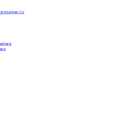
ongressman Co
Kamara
ara