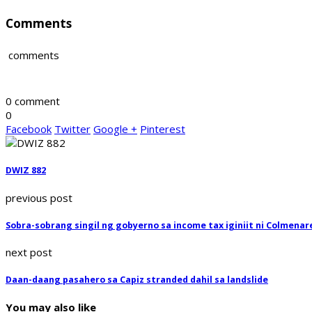
Comments
comments
0 comment
0
Facebook
Twitter
Google +
Pinterest
DWIZ 882
previous post
Sobra-sobrang singil ng gobyerno sa income tax iginiit ni Colmenar
next post
Daan-daang pasahero sa Capiz stranded dahil sa landslide
You may also like