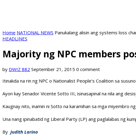
Home
NATIONAL NEWS
Panukalang alisin ang systems loss ch
HEADLINES
Majority ng NPC members pos
by
DWIZ 882
September 21, 2015
0 comment
Itinakda na rin ng NPC o Nationalist People’s Coalition sa sus
Ayon kay Senador Vicente Sotto III, isinasapinal na nila ang desi
Kaugnay nito, inamin ni Sotto na karamihan sa mga miyembro ng
Una nang ipinabatid ng Liberal Party (LP) ang paglalabas ng k
By
Judith Larino