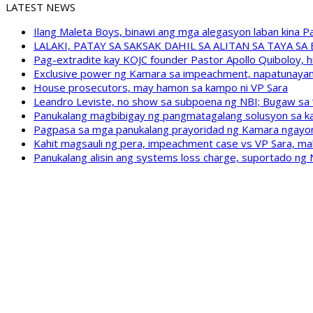
LATEST NEWS
Ilang Maleta Boys, binawi ang mga alegasyon laban kina
LALAKI, PATAY SA SAKSAK DAHIL SA ALITAN SA TAYA S
Pag-extradite kay KOJC founder Pastor Apollo Quiboloy, hi
Exclusive power ng Kamara sa impeachment, napatunayan 
House prosecutors, may hamon sa kampo ni VP Sara
Leandro Leviste, no show sa subpoena ng NBI; Bugaw sa “h
Panukalang magbibigay ng pangmatagalang solusyon sa ka
Pagpasa sa mga panukalang prayoridad ng Kamara ngayong
Kahit magsauli ng pera, impeachment case vs VP Sara, ma
Panukalang alisin ang systems loss charge, suportado ng