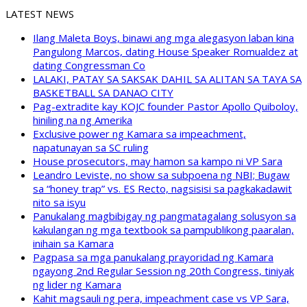
LATEST NEWS
Ilang Maleta Boys, binawi ang mga alegasyon laban kina
Pangulong Marcos, dating House Speaker Romualdez at
dating Congressman Co
LALAKI, PATAY SA SAKSAK DAHIL SA ALITAN SA TAYA SA
BASKETBALL SA DANAO CITY
Pag-extradite kay KOJC founder Pastor Apollo Quiboloy,
hiniling na ng Amerika
Exclusive power ng Kamara sa impeachment,
napatunayan sa SC ruling
House prosecutors, may hamon sa kampo ni VP Sara
Leandro Leviste, no show sa subpoena ng NBI; Bugaw
sa “honey trap” vs. ES Recto, nagsisisi sa pagkakadawit
nito sa isyu
Panukalang magbibigay ng pangmatagalang solusyon sa
kakulangan ng mga textbook sa pampublikong paaralan,
inihain sa Kamara
Pagpasa sa mga panukalang prayoridad ng Kamara
ngayong 2nd Regular Session ng 20th Congress, tiniyak
ng lider ng Kamara
Kahit magsauli ng pera, impeachment case vs VP Sara,