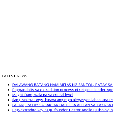
LATEST NEWS
DALAWANG BATANG NAMIMITAS NG SANTOL, PATAY SA
Pagpapabilis sa extradition process ni religious leader A
Magat Dam, wala na sa critical level
Ilang Maleta Boys, binawi ang mga alegasyon laban kina
LALAKI, PATAY SA SAKSAK DAHIL SA ALITAN SA TAYA S
Pag-extradite kay KOJC founder Pastor Apollo Quiboloy, hi