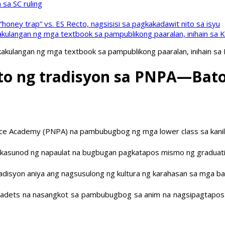
sa SC ruling
oney trap” vs. ES Recto, nagsisisi sa pagkakadawit nito sa isyu
kulangan ng mga textbook sa pampublikong paaralan, inihain sa 
akulangan ng mga textbook sa pampublikong paaralan, inihain sa
to ng tradisyon sa PNPA—Bat
lice Academy (PNPA) na pambubugbog ng mga lower class sa kanil
a kasunod ng napaulat na bugbugan pagkatapos mismo ng graduati
radisyon aniya ang nagsusulong ng kultura ng karahasan sa mga bat
 cadets na nasangkot sa pambubugbog sa anim na nagsipagtapos 