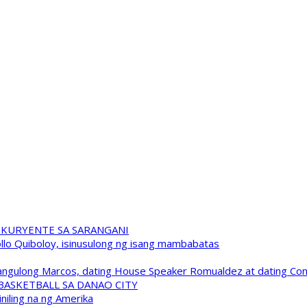
 KURYENTE SA SARANGANI
pollo Quiboloy, isinusulong ng isang mambabatas
 Pangulong Marcos, dating House Speaker Romualdez at dating C
A BASKETBALL SA DANAO CITY
niling na ng Amerika