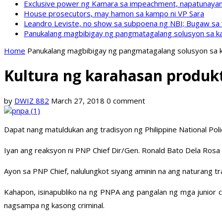
Exclusive power ng Kamara sa impeachment, napatunayan 
House prosecutors, may hamon sa kampo ni VP Sara
Leandro Leviste, no show sa subpoena ng NBI; Bugaw sa “h
Panukalang magbibigay ng pangmatagalang solusyon sa ka
Home
Panukalang magbibigay ng pangmatagalang solusyon sa k
Kultura ng karahasan produk
by
DWIZ 882
March 27, 2018
0 comment
Dapat nang matuldukan ang tradisyon ng Philippine National Po
Iyan ang reaksyon ni PNP Chief Dir/Gen. Ronald Bato Dela Ros
Ayon sa PNP Chief, nalulungkot siyang aminin na ang naturang t
Kahapon, isinapubliko na ng PNPA ang pangalan ng mga junior
nagsampa ng kasong criminal.