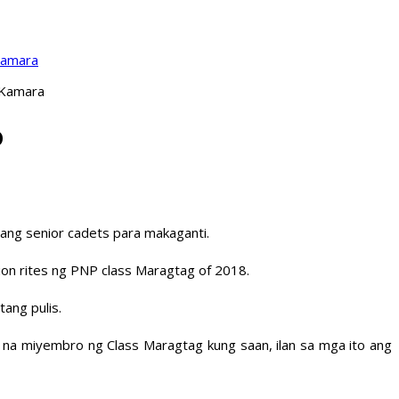
Kamara
 Kamara
o
ang senior cadets para makaganti.
on rites ng PNP class Maragtag of 2018.
ang pulis.
na miyembro ng Class Maragtag kung saan, ilan sa mga ito ang