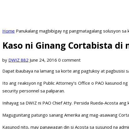
Home
Panukalang magbibigay ng pangmatagalang solusyon sa k
Kaso ni Ginang Cortabista d
by
DWIZ 882
June 24, 2016
0 comment
Dapat ibaubaya na lamang sa korte ang pagtukoy at pagbusisi s
Ito ang reaksyon ng Public Attorney’s Office o PAO kasunod ng 
security personnel sa paliparan.
Inihayag sa DWIZ ni PAO Chief Atty. Persida Rueda-Acosta ang ka
Magugunitang patungo sanang Amerika ang mag-asawang Cortabist
Kasunod nito, may panawagan din si Acosta sa susunod na admi