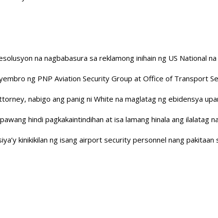
esolusyon na nagbabasura sa reklamong inihain ng US National na 
iyembro ng PNP Aviation Security Group at Office of Transport Sec
torney, nabigo ang panig ni White na maglatag ng ebidensya upa
 pawang hindi pagkakaintindihan at isa lamang hinala ang ilalatag 
iya’y kinikikilan ng isang airport security personnel nang pakita