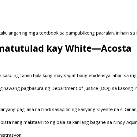
akulangan ng mga textbook sa pampublikong paaralan, inihain sa
i matutulad kay White—Acosta
a kaso ng tanim bala kung may sapat bang ebidensya laban sa mga
ginawang pagbasura ng Department of Justice (DOJ) sa kasong ini
nyang pag-asa na hindi sasapitin ng kanyang kliyente na si Ginan
a nang makitaan ito ng bala sa kanilang bagahe sa Ninoy Aquino
nistrasyon.