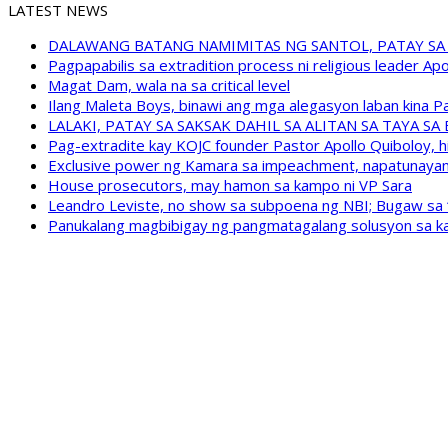
LATEST NEWS
DALAWANG BATANG NAMIMITAS NG SANTOL, PATAY SA
Pagpapabilis sa extradition process ni religious leader A
Magat Dam, wala na sa critical level
Ilang Maleta Boys, binawi ang mga alegasyon laban kina
LALAKI, PATAY SA SAKSAK DAHIL SA ALITAN SA TAYA S
Pag-extradite kay KOJC founder Pastor Apollo Quiboloy, hi
Exclusive power ng Kamara sa impeachment, napatunayan 
House prosecutors, may hamon sa kampo ni VP Sara
Leandro Leviste, no show sa subpoena ng NBI; Bugaw sa “h
Panukalang magbibigay ng pangmatagalang solusyon sa ka