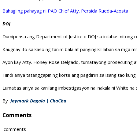
Bahagi ng pahayag ni PAO Chief Atty. Persida Rueda-Acosta
DOJ
Dumipensa ang Department of Justice o DOJ sa inilabas nitong r
Kaugnay ito sa kaso ng tanim bala at pangingikil laban sa mga m
Ayon kay Atty. Honey Rose Delgado, tumatayong prosecuting at
Hindi aniya tatanggapin ng korte ang pagdiriin sa isang tao kung
Lumabas aniya sa kanilang imbestigasyon na inakala ni White na s
By
Jaymark Dagala | ChaCha
Comments
comments