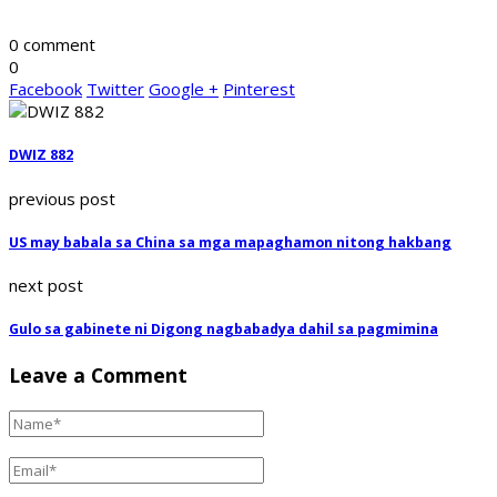
0 comment
0
Facebook
Twitter
Google +
Pinterest
DWIZ 882
previous post
US may babala sa China sa mga mapaghamon nitong hakbang
next post
Gulo sa gabinete ni Digong nagbabadya dahil sa pagmimina
Leave a Comment