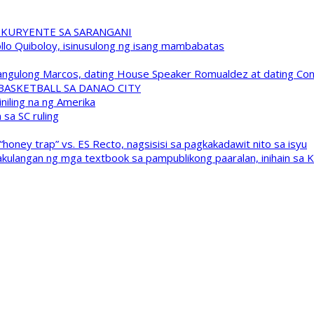
 KURYENTE SA SARANGANI
pollo Quiboloy, isinusulong ng isang mambabatas
 Pangulong Marcos, dating House Speaker Romualdez at dating C
A BASKETBALL SA DANAO CITY
niling na ng Amerika
sa SC ruling
oney trap” vs. ES Recto, nagsisisi sa pagkakadawit nito sa isyu
kulangan ng mga textbook sa pampublikong paaralan, inihain sa 