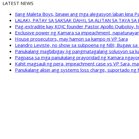
LATEST NEWS
Ilang Maleta Boys, binawi ang mga alegasyon laban kina
LALAKI, PATAY SA SAKSAK DAHIL SA ALITAN SA TAYA S
Pag-extradite kay KOJC founder Pastor Apollo Quiboloy, hi
Exclusive power ng Kamara sa impeachment, napatunayan 
House prosecutors, may hamon sa kampo ni VP Sara
Leandro Leviste, no show sa subpoena ng NBI; Bugaw sa “h
Panukalang magbibigay ng pangmatagalang solusyon sa ka
Pagpasa sa mga panukalang prayoridad ng Kamara ngayong
Kahit magsauli ng pera, impeachment case vs VP Sara, ma
Panukalang alisin ang systems loss charge, suportado ng