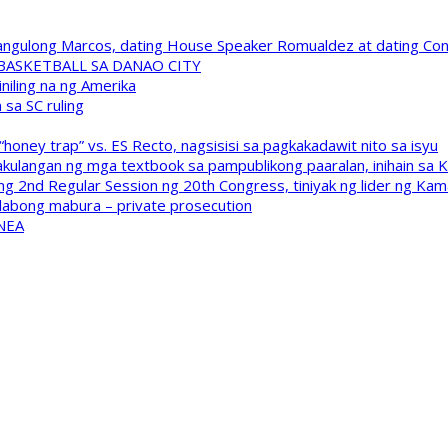
 Pangulong Marcos, dating House Speaker Romualdez at dating C
A BASKETBALL SA DANAO CITY
niling na ng Amerika
sa SC ruling
oney trap” vs. ES Recto, nagsisisi sa pagkakadawit nito sa isyu
kulangan ng mga textbook sa pampublikong paaralan, inihain sa 
 2nd Regular Session ng 20th Congress, tiniyak ng lider ng Kam
labong mabura – private prosecution
 NEA