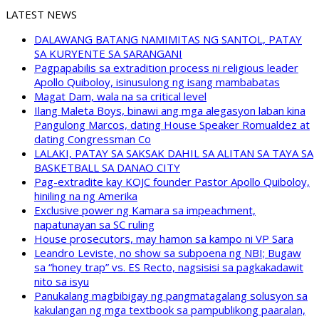
LATEST NEWS
DALAWANG BATANG NAMIMITAS NG SANTOL, PATAY
SA KURYENTE SA SARANGANI
Pagpapabilis sa extradition process ni religious leader
Apollo Quiboloy, isinusulong ng isang mambabatas
Magat Dam, wala na sa critical level
Ilang Maleta Boys, binawi ang mga alegasyon laban kina
Pangulong Marcos, dating House Speaker Romualdez at
dating Congressman Co
LALAKI, PATAY SA SAKSAK DAHIL SA ALITAN SA TAYA SA
BASKETBALL SA DANAO CITY
Pag-extradite kay KOJC founder Pastor Apollo Quiboloy,
hiniling na ng Amerika
Exclusive power ng Kamara sa impeachment,
napatunayan sa SC ruling
House prosecutors, may hamon sa kampo ni VP Sara
Leandro Leviste, no show sa subpoena ng NBI; Bugaw
sa “honey trap” vs. ES Recto, nagsisisi sa pagkakadawit
nito sa isyu
Panukalang magbibigay ng pangmatagalang solusyon sa
kakulangan ng mga textbook sa pampublikong paaralan,