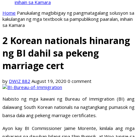
inihain sa Kamara
Home
Panukalang magbibigay ng pangmatagalang solusyon sa
kakulangan ng mga textbook sa pampublikong paaralan, inihain
sa Kamara
2 Korean nationals hinarang
ng BI dahil sa pekeng
marriage cert
by
DWIZ 882
August 19, 2020
0 comment
Nabisto ng mga kawani ng Bureau of Immigration (BI) ang
dalawang South Korean nationals na nagtangkang pumasok ng
bansa dala ang pekeng marriage certificates.
Ayon kay BI Commissioner Jaime Morente, kinilala ang mga
naharang na dayuhan bilang sina Shin Bumsik, at Woo Jungje sa