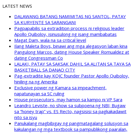
LATEST NEWS
DALAWANG BATANG NAMIMITAS NG SANTOL, PATAY
SA KURYENTE SA SARANGANI
Pagpapabilis sa extradition process ni religious leader
Apollo Quiboloy, isinusulong ng isang mambabatas
Magat Dam, wala na sa critical level
Ilang Maleta Boys, binawi ang mga alegasyon laban kina
Pangulong Marcos, dating House Speaker Romualdez at
dating Congressman Co
LALAKI, PATAY SA SAKSAK DAHIL SA ALITAN SA TAYA SA
BASKETBALL SA DANAO CITY
Pag-extradite kay KOJC founder Pastor Apollo Quiboloy,
hiniling na ng Amerika
Exclusive power ng Kamara sa impeachment,
napatunayan sa SC ruling
House prosecutors, may hamon sa kampo ni VP Sara
Leandro Leviste, no show sa subpoena ng NBI; Bugaw
sa “honey trap” vs. ES Recto, nagsisisi sa pagkakadawit
nito sa isyu
Panukalang magbibigay ng pangmatagalang solusyon sa
kakulangan ng mga textbook sa pampublikong paaralan,