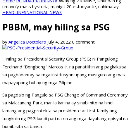
Home
RONDA PROBINSYA
Away ng 2 kaklase, sinundan ng
umano’y mass hysteria; mahigit 20 estudyante, nahimatay
HEADLINES
NATIONAL NEWS
PBBM, may hiling sa PSG
by
Angelica Doctolero
July 4, 2022
0 comment
Hiniling sa Presidential Security Group (PSG) ni Pangulong
Ferdinand “Bongbong” Marcos Jr. na panatilihin ang pagkakaisa
sa pagbabantay sa mga institusyon upang masiguro ang mas
mapayapang buhay ng mga Pilipino.
Sa pagdalo ng Pangulo sa PSG Change of Command Ceremony
sa Malacanang Park, manila kanina ay sinabi nito na hindi
lamang ang pagprotekta sa presidente at first family ang
tungkulin ng PSG kundi pati na rin ang mga dayuhang opisyal na
bumibisita sa bansa.