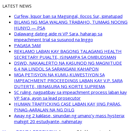
LATEST NEWS
Curfew, liquor ban sa Magsingal, Ilocos Sur, ipinatupad
BILANG NG MGA WALANG TRABAHO, TUMAAS NOONG
HUNYO — PSA
Dalawang dating aide ni VP Sara, haharap sa
impeachment trial sa susunod na linggo
PAGASA 5AM
REKLAMO LABAN KAY BAGONG TALAGANG HEALTH
SECRETARY PUJALTE, ISINAMPA SA OMBUDSMAN
DSWD, NAKAALERTO NA KASUNOD NG MAGNITUDE
6.4 NA LINDOL SA SARANGANI KAHAPON
MGA PETISYON NA KUMU-KUWESTIYON SA
IMPEACHMENT PROCEEDINGS LABAN KAY V.P. SARA
DUTERTE, IBINASURA NG KORTE SUPREMA
SC ruling, nagpatibay sa impeachment process laban kay
VP Sara, ayon sa lead prosecutor
HUMAN TRAFFICKING CASE LABAN KAY JING PARAS,
PINAG-AARALAN NA NG DILG
Away ng 2 kaklase, sinundan ng umano’y mass hysteria;
mahigit 20 estudyante, nahimatay