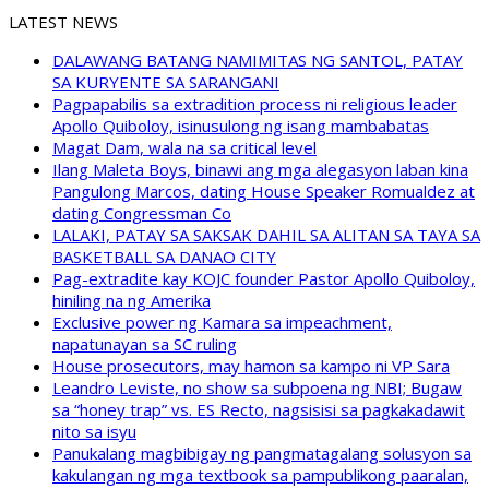
LATEST NEWS
DALAWANG BATANG NAMIMITAS NG SANTOL, PATAY
SA KURYENTE SA SARANGANI
Pagpapabilis sa extradition process ni religious leader
Apollo Quiboloy, isinusulong ng isang mambabatas
Magat Dam, wala na sa critical level
Ilang Maleta Boys, binawi ang mga alegasyon laban kina
Pangulong Marcos, dating House Speaker Romualdez at
dating Congressman Co
LALAKI, PATAY SA SAKSAK DAHIL SA ALITAN SA TAYA SA
BASKETBALL SA DANAO CITY
Pag-extradite kay KOJC founder Pastor Apollo Quiboloy,
hiniling na ng Amerika
Exclusive power ng Kamara sa impeachment,
napatunayan sa SC ruling
House prosecutors, may hamon sa kampo ni VP Sara
Leandro Leviste, no show sa subpoena ng NBI; Bugaw
sa “honey trap” vs. ES Recto, nagsisisi sa pagkakadawit
nito sa isyu
Panukalang magbibigay ng pangmatagalang solusyon sa
kakulangan ng mga textbook sa pampublikong paaralan,