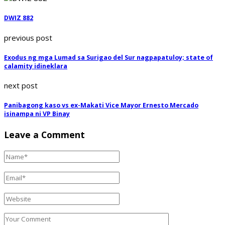
DWIZ 882
previous post
Exodus ng mga Lumad sa Surigao del Sur nagpapatuloy; state of
calamity idineklara
next post
Panibagong kaso vs ex-Makati Vice Mayor Ernesto Mercado
isinampa ni VP Binay
Leave a Comment