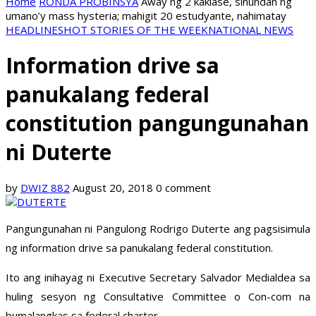
Home
RONDA PROBINSYA
Away ng 2 kaklase, sinundan ng
umano’y mass hysteria; mahigit 20 estudyante, nahimatay
HEADLINES
HOT STORIES OF THE WEEK
NATIONAL NEWS
Information drive sa
panukalang federal
constitution pangungunahan
ni Duterte
by
DWIZ 882
August 20, 2018
0 comment
Pangungunahan ni Pangulong Rodrigo Duterte ang pagsisimula
ng information drive sa panukalang federal constitution.
Ito ang inihayag ni Executive Secretary Salvador Medialdea sa
huling sesyon ng Consultative Committee o Con-com na
bumalangkas sa federal charter.