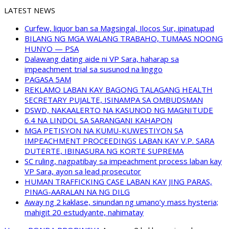
LATEST NEWS
Curfew, liquor ban sa Magsingal, Ilocos Sur, ipinatupad
BILANG NG MGA WALANG TRABAHO, TUMAAS NOONG
HUNYO — PSA
Dalawang dating aide ni VP Sara, haharap sa
impeachment trial sa susunod na linggo
PAGASA 5AM
REKLAMO LABAN KAY BAGONG TALAGANG HEALTH
SECRETARY PUJALTE, ISINAMPA SA OMBUDSMAN
DSWD, NAKAALERTO NA KASUNOD NG MAGNITUDE
6.4 NA LINDOL SA SARANGANI KAHAPON
MGA PETISYON NA KUMU-KUWESTIYON SA
IMPEACHMENT PROCEEDINGS LABAN KAY V.P. SARA
DUTERTE, IBINASURA NG KORTE SUPREMA
SC ruling, nagpatibay sa impeachment process laban kay
VP Sara, ayon sa lead prosecutor
HUMAN TRAFFICKING CASE LABAN KAY JING PARAS,
PINAG-AARALAN NA NG DILG
Away ng 2 kaklase, sinundan ng umano’y mass hysteria;
mahigit 20 estudyante, nahimatay