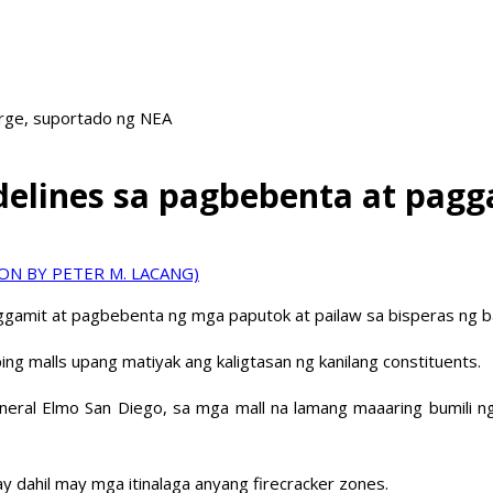
arge, suportado ng NEA
delines sa pagbebenta at pag
paggamit at pagbebenta ng mga paputok at pailaw sa bisperas ng 
ng malls upang matiyak ang kaligtasan ng kanilang constituents.
ral Elmo San Diego, sa mga mall na lamang maaaring bumili ng
 dahil may mga itinalaga anyang firecracker zones.