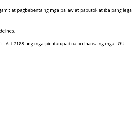
gamit at pagbebenta ng mga pailaw at paputok at iba pang legal
delines.
blic Act 7183 ang mga ipinatutupad na ordinansa ng mga LGU.