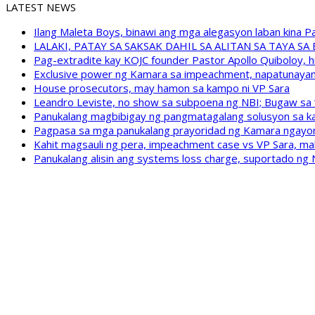
LATEST NEWS
Ilang Maleta Boys, binawi ang mga alegasyon laban kina
LALAKI, PATAY SA SAKSAK DAHIL SA ALITAN SA TAYA S
Pag-extradite kay KOJC founder Pastor Apollo Quiboloy, hi
Exclusive power ng Kamara sa impeachment, napatunayan 
House prosecutors, may hamon sa kampo ni VP Sara
Leandro Leviste, no show sa subpoena ng NBI; Bugaw sa “h
Panukalang magbibigay ng pangmatagalang solusyon sa ka
Pagpasa sa mga panukalang prayoridad ng Kamara ngayong
Kahit magsauli ng pera, impeachment case vs VP Sara, ma
Panukalang alisin ang systems loss charge, suportado ng