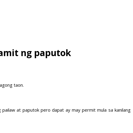
gamit ng paputok
bagong taon.
 pailaw at paputok pero dapat ay may permit mula sa kanilang