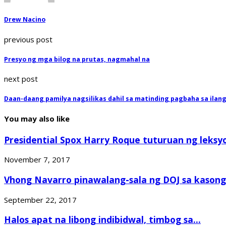
Drew Nacino
previous post
Presyo ng mga bilog na prutas, nagmahal na
next post
Daan-daang pamilya nagsilikas dahil sa matinding pagbaha sa ilan
You may also like
Presidential Spox Harry Roque tuturuan ng leksyo
November 7, 2017
Vhong Navarro pinawalang-sala ng DOJ sa kasong.
September 22, 2017
Halos apat na libong indibidwal, timbog sa...