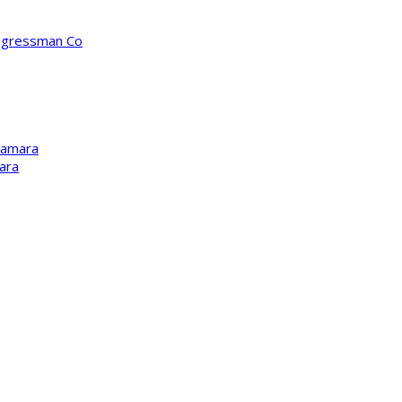
ongressman Co
Kamara
ara