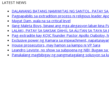
LATEST NEWS
DALAWANG BATANG NAMIMITAS NG SANTOL, PATAY SA
Pagpapabilis sa extradition process ni religious leader A
Magat Dam, wala na sa critical level
Ilang Maleta Boys, binawi ang mga alegasyon laban kina
LALAKI, PATAY SA SAKSAK DAHIL SA ALITAN SA TAYA S
Pag-extradite kay KOJC founder Pastor Apollo Quiboloy, hi
Exclusive power ng Kamara sa impeachment, napatunayan 
House prosecutors, may hamon sa kampo ni VP Sara
Leandro Leviste, no show sa subpoena ng NBI; Bugaw sa “h
Panukalang magbibigay ng pangmatagalang solusyon sa ka