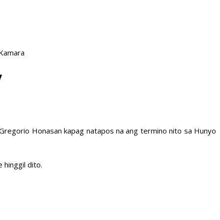
 Kamara
y
 Gregorio Honasan kapag natapos na ang termino nito sa Hunyo
hinggil dito.