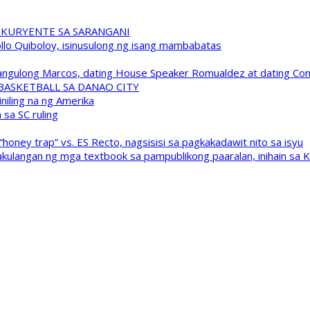
 KURYENTE SA SARANGANI
pollo Quiboloy, isinusulong ng isang mambabatas
 Pangulong Marcos, dating House Speaker Romualdez at dating C
A BASKETBALL SA DANAO CITY
niling na ng Amerika
sa SC ruling
oney trap” vs. ES Recto, nagsisisi sa pagkakadawit nito sa isyu
kulangan ng mga textbook sa pampublikong paaralan, inihain sa 