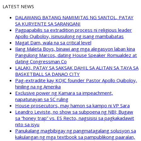
LATEST NEWS
DALAWANG BATANG NAMIMITAS NG SANTOL, PATAY
SA KURYENTE SA SARANGANI
Pagpapabilis sa extradition process ni religious leader
Apollo Quiboloy, isinusulong ng isang mambabatas
Magat Dam, wala na sa critical level
Ilang Maleta Boys, binawi ang mga alegasyon laban kina
Pangulong Marcos, dating House Speaker Romualdez at
dating Congressman Co
LALAKI, PATAY SA SAKSAK DAHIL SA ALITAN SA TAYA SA
BASKETBALL SA DANAO CITY
Pag-extradite kay KOJC founder Pastor Apollo Quiboloy,
hiniling na ng Amerika
Exclusive power ng Kamara sa impeachment,
napatunayan sa SC ruling
House prosecutors, may hamon sa kampo ni VP Sara
Leandro Leviste, no show sa subpoena ng NBI; Bugaw
sa “honey trap” vs. ES Recto, nagsisisi sa pagkakadawit
nito sa isyu
Panukalang magbibigay ng pangmatagalang solusyon sa
kakulangan ng mga textbook sa pampublikong paaralan,