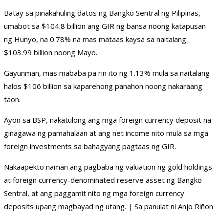
Batay sa pinakahuling datos ng Bangko Sentral ng Pilipinas,
umabot sa $104.8 billion ang GIR ng bansa noong katapusan
ng Hunyo, na 0.78% na mas mataas kaysa sa naitalang
$103.99 billion noong Mayo.
Gayunman, mas mababa pa rin ito ng 1.13% mula sa naitalang
halos $106 billion sa kaparehong panahon noong nakaraang
taon.
Ayon sa BSP, nakatulong ang mga foreign currency deposit na
ginagawa ng pamahalaan at ang net income nito mula sa mga
foreign investments sa bahagyang pagtaas ng GIR.
Nakaapekto naman ang pagbaba ng valuation ng gold holdings
at foreign currency-denominated reserve asset ng Bangko
Sentral, at ang paggamit nito ng mga foreign currency
deposits upang magbayad ng utang. | Sa panulat ni Anjo Riñon