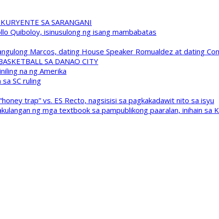
 KURYENTE SA SARANGANI
pollo Quiboloy, isinusulong ng isang mambabatas
 Pangulong Marcos, dating House Speaker Romualdez at dating C
A BASKETBALL SA DANAO CITY
niling na ng Amerika
sa SC ruling
oney trap” vs. ES Recto, nagsisisi sa pagkakadawit nito sa isyu
kulangan ng mga textbook sa pampublikong paaralan, inihain sa 