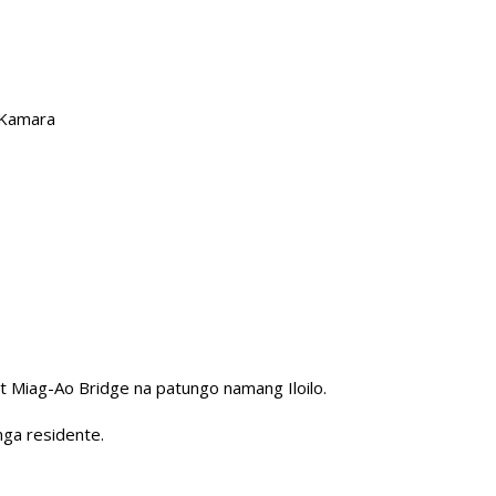
 Kamara
at Miag-Ao Bridge na patungo namang Iloilo.
mga residente.