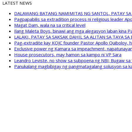
LATEST NEWS
DALAWANG BATANG NAMIMITAS NG SANTOL, PATAY SA
Pagpapabilis sa extradition process ni religious leader A
Magat Dam, wala na sa critical level
Ilang Maleta Boys, binawi ang mga alegasyon laban kina
LALAKI, PATAY SA SAKSAK DAHIL SA ALITAN SA TAYA S
Pag-extradite kay KOJC founder Pastor Apollo Quiboloy, hi
Exclusive power ng Kamara sa impeachment, napatunayan 
House prosecutors, may hamon sa kampo ni VP Sara
Leandro Leviste, no show sa subpoena ng NBI; Bugaw sa “h
Panukalang magbibigay ng pangmatagalang solusyon sa ka