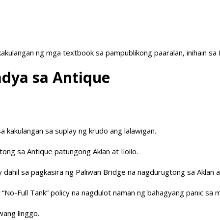
akulangan ng mga textbook sa pampublikong paaralan, inihain sa
adya sa Antique
 kakulangan sa suplay ng krudo ang lalawigan.
ng sa Antique patungong Aklan at Iloilo.
ly dahil sa pagkasira ng Paliwan Bridge na nagdurugtong sa Aklan 
 “No-Full Tank” policy na nagdulot naman ng bahagyang panic sa 
wang linggo.