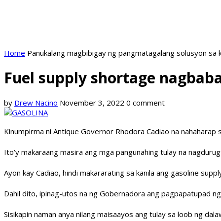
Home
Panukalang magbibigay ng pangmatagalang solusyon sa k
Fuel supply shortage nagbab
by
Drew Nacino
November 3, 2022
0 comment
Kinumpirma ni Antique Governor Rhodora Cadiao na nahaharap sa
Ito’y makaraang masira ang mga pangunahing tulay na nagdurugto
Ayon kay Cadiao, hindi makararating sa kanila ang gasoline supp
Dahil dito, ipinag-utos na ng Gobernadora ang pagpapatupad ng
Sisikapin naman anya nilang maisaayos ang tulay sa loob ng dala