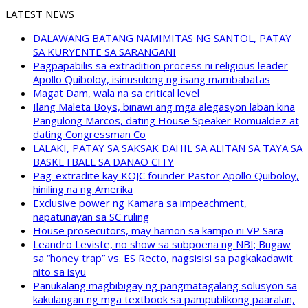
LATEST NEWS
DALAWANG BATANG NAMIMITAS NG SANTOL, PATAY
SA KURYENTE SA SARANGANI
Pagpapabilis sa extradition process ni religious leader
Apollo Quiboloy, isinusulong ng isang mambabatas
Magat Dam, wala na sa critical level
Ilang Maleta Boys, binawi ang mga alegasyon laban kina
Pangulong Marcos, dating House Speaker Romualdez at
dating Congressman Co
LALAKI, PATAY SA SAKSAK DAHIL SA ALITAN SA TAYA SA
BASKETBALL SA DANAO CITY
Pag-extradite kay KOJC founder Pastor Apollo Quiboloy,
hiniling na ng Amerika
Exclusive power ng Kamara sa impeachment,
napatunayan sa SC ruling
House prosecutors, may hamon sa kampo ni VP Sara
Leandro Leviste, no show sa subpoena ng NBI; Bugaw
sa “honey trap” vs. ES Recto, nagsisisi sa pagkakadawit
nito sa isyu
Panukalang magbibigay ng pangmatagalang solusyon sa
kakulangan ng mga textbook sa pampublikong paaralan,