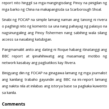
report nito hinggil sa mga mangingisdang Pinoy na pinigilan ng
mga barko ng China na makapangisda sa Scarborough Shoal.
Sinabi ng FOCAP na simple lamang naman ang tanong ni rivera
o paghingi nito ng komento sa una nang pahayag ng palasyo na
nagsinungaling ang Pinoy fishermen nang sabihing wala silang
access sa nasabing katubigan.
Pangmamaliit anito ang dating ni Roque habang itinatanggi ang
BBC report at ipinahihiwatig ang masamang motibo ng
network kasabay ang pagbatikos kay Rivera.
Binigyang diin ng FOCAP na ginagawa lamang ng mga journalist
ang kanilang trabaho gayundin ang BBC na ini-report lamang
ang nakita nila at inilabas ang istorya base sa pagkaka kuwento
sa kanila.
Comments