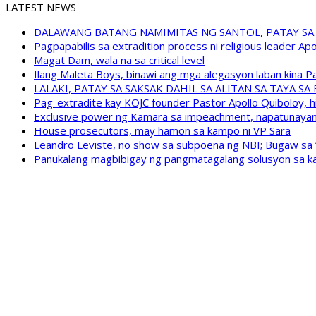
LATEST NEWS
DALAWANG BATANG NAMIMITAS NG SANTOL, PATAY SA
Pagpapabilis sa extradition process ni religious leader A
Magat Dam, wala na sa critical level
Ilang Maleta Boys, binawi ang mga alegasyon laban kina
LALAKI, PATAY SA SAKSAK DAHIL SA ALITAN SA TAYA S
Pag-extradite kay KOJC founder Pastor Apollo Quiboloy, hi
Exclusive power ng Kamara sa impeachment, napatunayan 
House prosecutors, may hamon sa kampo ni VP Sara
Leandro Leviste, no show sa subpoena ng NBI; Bugaw sa “h
Panukalang magbibigay ng pangmatagalang solusyon sa ka