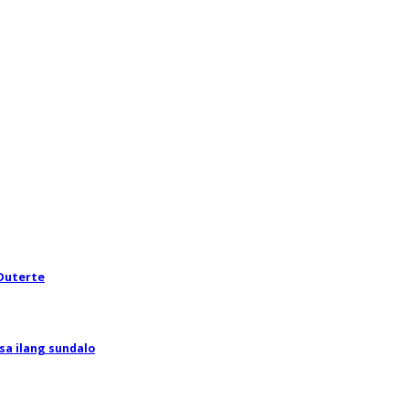
 Duterte
sa ilang sundalo