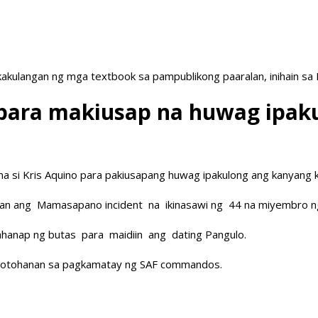
akulangan ng mga textbook sa pampublikong paaralan, inihain sa
o para makiusap na huwag ipak
 na si Kris Aquino para pakiusapang huwag ipakulong ang kanyang k
n ang Mamasapano incident na ikinasawi ng 44 na miyembro ng Ph
ghahanap ng butas para maidiin ang dating Pangulo.
katotohanan sa pagkamatay ng SAF commandos.