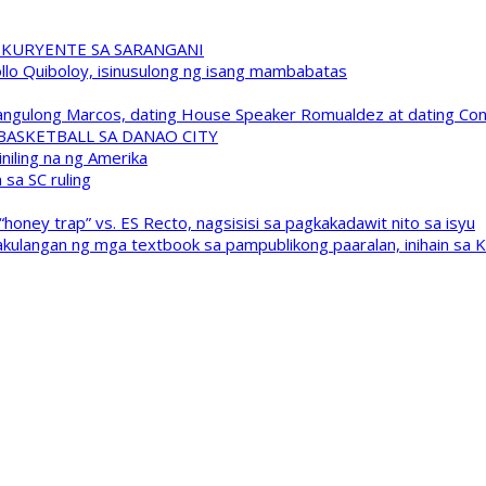
 KURYENTE SA SARANGANI
pollo Quiboloy, isinusulong ng isang mambabatas
 Pangulong Marcos, dating House Speaker Romualdez at dating C
A BASKETBALL SA DANAO CITY
niling na ng Amerika
sa SC ruling
oney trap” vs. ES Recto, nagsisisi sa pagkakadawit nito sa isyu
kulangan ng mga textbook sa pampublikong paaralan, inihain sa 