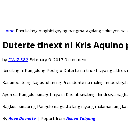
Home
Panukalang magbibigay ng pangmatagalang solusyon sa k
Duterte tinext ni Kris Aquin
by
DWIZ 882
February 6, 2017
0 comment
Ibinuking ni Pangulong Rodrigo Duterte na tinext siya ng aktres
Kasunod ito ng kagustuhan ng Presidente na muling imbestigaha
Ayon sa Pangulo, sinagot niya si Kris at sinabing hindi siya na
Bagkus, sinabi ng Pangulo na gusto lang niyang malaman ang 
By
Avee Devierte
| Report from
Aileen Taliping