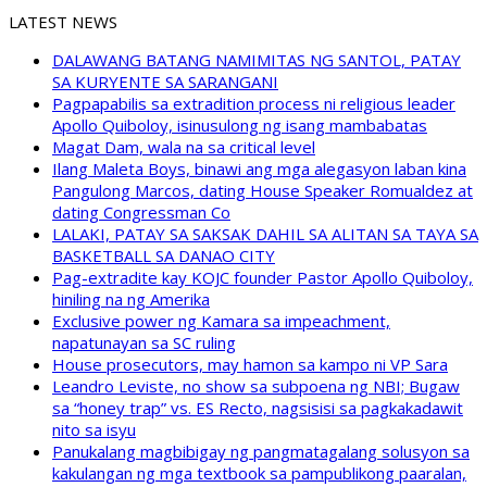
LATEST NEWS
DALAWANG BATANG NAMIMITAS NG SANTOL, PATAY
SA KURYENTE SA SARANGANI
Pagpapabilis sa extradition process ni religious leader
Apollo Quiboloy, isinusulong ng isang mambabatas
Magat Dam, wala na sa critical level
Ilang Maleta Boys, binawi ang mga alegasyon laban kina
Pangulong Marcos, dating House Speaker Romualdez at
dating Congressman Co
LALAKI, PATAY SA SAKSAK DAHIL SA ALITAN SA TAYA SA
BASKETBALL SA DANAO CITY
Pag-extradite kay KOJC founder Pastor Apollo Quiboloy,
hiniling na ng Amerika
Exclusive power ng Kamara sa impeachment,
napatunayan sa SC ruling
House prosecutors, may hamon sa kampo ni VP Sara
Leandro Leviste, no show sa subpoena ng NBI; Bugaw
sa “honey trap” vs. ES Recto, nagsisisi sa pagkakadawit
nito sa isyu
Panukalang magbibigay ng pangmatagalang solusyon sa
kakulangan ng mga textbook sa pampublikong paaralan,