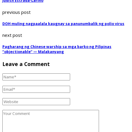
Judith Estrada-Larino
previous post
DOH muling nagpaalala kaugnay sa panunumbalik ng polio virus
next post
Pagharang ng Chinese warship sa mga barko ng Pilipinas
“objectionable” — Malakanyang
Leave a Comment