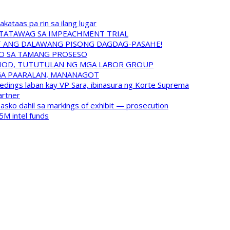
ataas pa rin sa ilang lugar
NATATAWAG SA IMPEACHMENT TRIAL
IT ANG DALAWANG PISONG DAGDAG-PASAHE!
MO SA TAMANG PROSESO
HOD, TUTUTULAN NG MGA LABOR GROUP
GA PAARALAN, MANANAGOT
ings laban kay VP Sara, ibinasura ng Korte Suprema
artner
asko dahil sa markings of exhibit — prosecution
5M intel funds