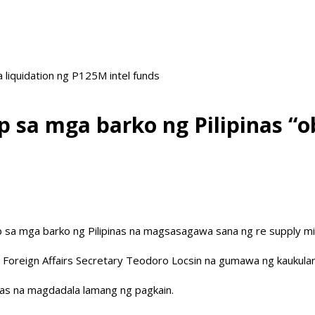
liquidation ng P125M intel funds
p sa mga barko ng Pilipinas “
 sa mga barko ng Pilipinas na magsasagawa sana ng re supply mi
si Foreign Affairs Secretary Teodoro Locsin na gumawa ng kaukul
inas na magdadala lamang ng pagkain.