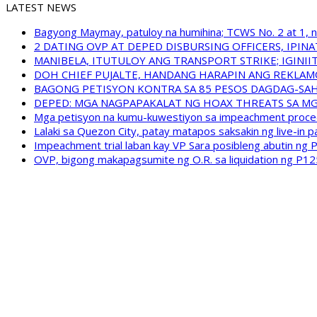
LATEST NEWS
Bagyong Maymay, patuloy na humihina; TCWS No. 2 at 1, nak
2 DATING OVP AT DEPED DISBURSING OFFICERS, IPI
MANIBELA, ITUTULOY ANG TRANSPORT STRIKE; IGINI
DOH CHIEF PUJALTE, HANDANG HARAPIN ANG REKLA
BAGONG PETISYON KONTRA SA 85 PESOS DAGDAG-SA
DEPED: MGA NAGPAPAKALAT NG HOAX THREATS SA M
Mga petisyon na kumu-kuwestiyon sa impeachment proceed
Lalaki sa Quezon City, patay matapos saksakin ng live-in p
Impeachment trial laban kay VP Sara posibleng abutin ng P
OVP, bigong makapagsumite ng O.R. sa liquidation ng P12