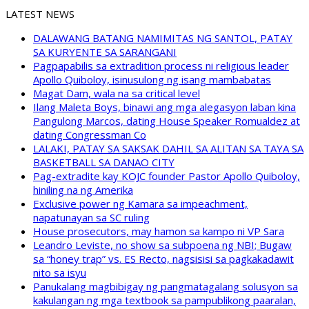
LATEST NEWS
DALAWANG BATANG NAMIMITAS NG SANTOL, PATAY
SA KURYENTE SA SARANGANI
Pagpapabilis sa extradition process ni religious leader
Apollo Quiboloy, isinusulong ng isang mambabatas
Magat Dam, wala na sa critical level
Ilang Maleta Boys, binawi ang mga alegasyon laban kina
Pangulong Marcos, dating House Speaker Romualdez at
dating Congressman Co
LALAKI, PATAY SA SAKSAK DAHIL SA ALITAN SA TAYA SA
BASKETBALL SA DANAO CITY
Pag-extradite kay KOJC founder Pastor Apollo Quiboloy,
hiniling na ng Amerika
Exclusive power ng Kamara sa impeachment,
napatunayan sa SC ruling
House prosecutors, may hamon sa kampo ni VP Sara
Leandro Leviste, no show sa subpoena ng NBI; Bugaw
sa “honey trap” vs. ES Recto, nagsisisi sa pagkakadawit
nito sa isyu
Panukalang magbibigay ng pangmatagalang solusyon sa
kakulangan ng mga textbook sa pampublikong paaralan,