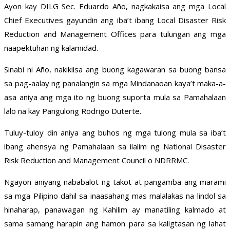
Ayon kay DILG Sec. Eduardo Año, nagkakaisa ang mga Local
Chief Executives gayundin ang iba’t ibang Local Disaster Risk
Reduction and Management Offices para tulungan ang mga
naapektuhan ng kalamidad.
Sinabi ni Año, nakikiisa ang buong kagawaran sa buong bansa
sa pag-aalay ng panalangin sa mga Mindanaoan kaya’t maka-a-
asa aniya ang mga ito ng buong suporta mula sa Pamahalaan
lalo na kay Pangulong Rodrigo Duterte.
Tuluy-tuloy din aniya ang buhos ng mga tulong mula sa iba’t
ibang ahensya ng Pamahalaan sa ilalim ng National Disaster
Risk Reduction and Management Council o NDRRMC.
Ngayon aniyang nababalot ng takot at pangamba ang marami
sa mga Pilipino dahil sa inaasahang mas malalakas na lindol sa
hinaharap, panawagan ng Kahilim ay manatiling kalmado at
sama samang harapin ang hamon para sa kaligtasan ng lahat