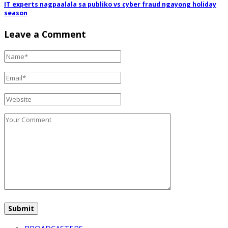
IT experts nagpaalala sa publiko vs cyber fraud ngayong holiday
season
Leave a Comment
BROADCASTERS