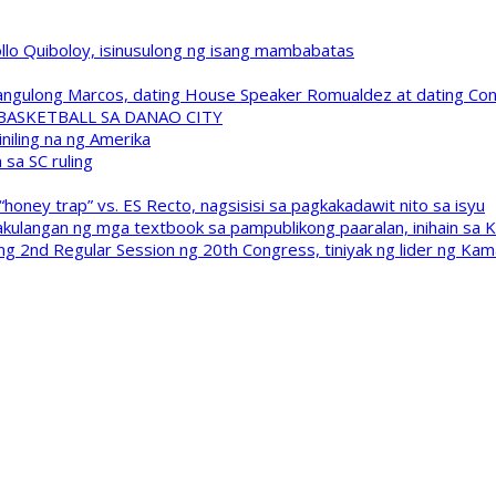
pollo Quiboloy, isinusulong ng isang mambabatas
 Pangulong Marcos, dating House Speaker Romualdez at dating C
A BASKETBALL SA DANAO CITY
niling na ng Amerika
sa SC ruling
oney trap” vs. ES Recto, nagsisisi sa pagkakadawit nito sa isyu
kulangan ng mga textbook sa pampublikong paaralan, inihain sa 
 2nd Regular Session ng 20th Congress, tiniyak ng lider ng Kam