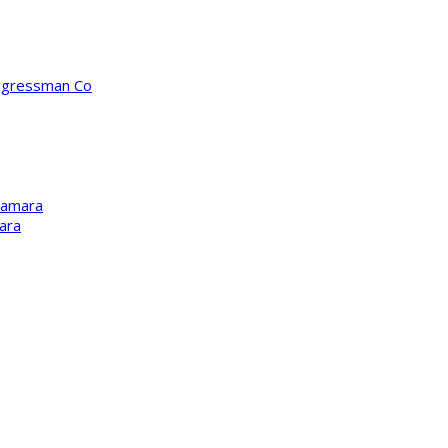
ongressman Co
Kamara
ara