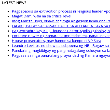
LATEST NEWS
Pagpapabilis sa extradition process ni religious leader A
Magat Dam, wala na sa critical level
Ilang Maleta Boys, binawi ang mga alegasyon laban kina
LALAKI, PATAY SA SAKSAK DAHIL SA ALITAN SA TAYA S
Pag-extradite kay KOJC founder Pastor Apollo Quiboloy, hi
Exclusive power ng Kamara sa impeachment, napatunayan 
House prosecutors, may hamon sa kampo ni VP Sara
Leandro Leviste, no show sa subpoena ng NBI; Bugaw sa “h
Panukalang magbibigay ng pangmatagalang solusyon sa ka
Pagpasa sa mga panukalang prayoridad ng Kamara ngayong