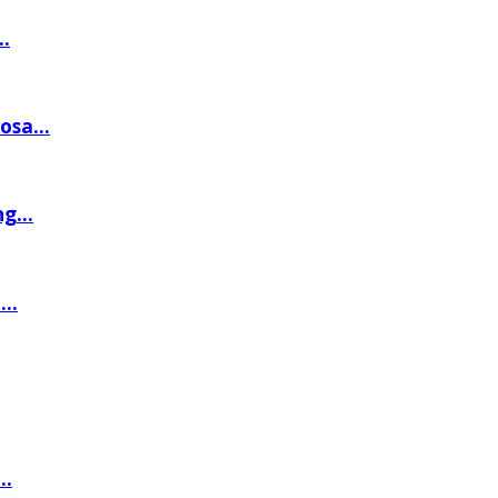
.
osa...
g...
..
..