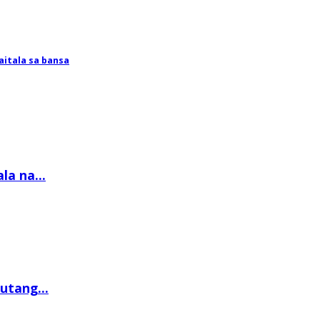
aitala sa bansa
a na...
utang...