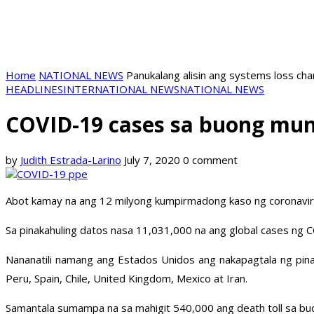
Home
NATIONAL NEWS
Panukalang alisin ang systems loss ch
HEADLINES
INTERNATIONAL NEWS
NATIONAL NEWS
COVID-19 cases sa buong mun
by
Judith Estrada-Larino
July 7, 2020
0 comment
Abot kamay na ang 12 milyong kumpirmadong kaso ng coronavi
Sa pinakahuling datos nasa 11,031,000 na ang global cases n
Nananatili namang ang Estados Unidos ang nakapagtala ng pin
Peru, Spain, Chile, United Kingdom, Mexico at Iran.
Samantala sumampa na sa mahigit 540,000 ang death toll sa bu