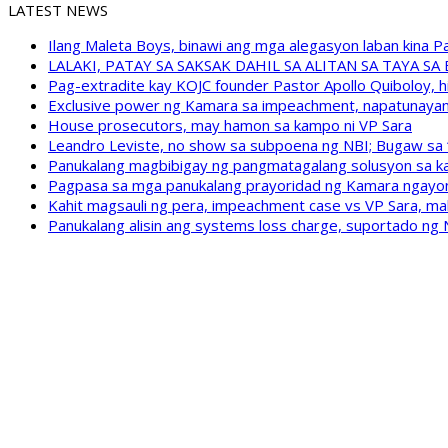
LATEST NEWS
Ilang Maleta Boys, binawi ang mga alegasyon laban kina
LALAKI, PATAY SA SAKSAK DAHIL SA ALITAN SA TAYA S
Pag-extradite kay KOJC founder Pastor Apollo Quiboloy, hi
Exclusive power ng Kamara sa impeachment, napatunayan 
House prosecutors, may hamon sa kampo ni VP Sara
Leandro Leviste, no show sa subpoena ng NBI; Bugaw sa “h
Panukalang magbibigay ng pangmatagalang solusyon sa ka
Pagpasa sa mga panukalang prayoridad ng Kamara ngayong
Kahit magsauli ng pera, impeachment case vs VP Sara, ma
Panukalang alisin ang systems loss charge, suportado ng