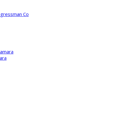
ongressman Co
Kamara
ara