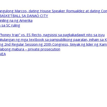
 Pangulong Marcos, dating House Speaker Romualdez at dating C
A BASKETBALL SA DANAO CITY
niling na ng Amerika
sa SC ruling
oney trap” vs. ES Recto, nagsisisi sa pagkakadawit nito sa isyu
kulangan ng mga textbook sa pampublikong paaralan, inihain sa 
 2nd Regular Session ng 20th Congress, tiniyak ng lider ng Kam
labong mabura – private prosecution
 NEA